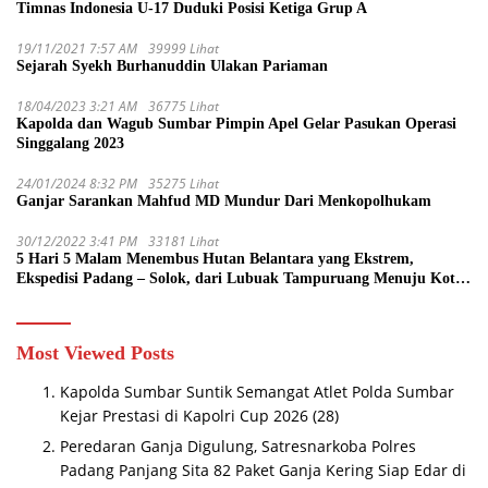
Timnas Indonesia U-17 Duduki Posisi Ketiga Grup A
19/11/2021 7:57 AM
39999 Lihat
Sejarah Syekh Burhanuddin Ulakan Pariaman
18/04/2023 3:21 AM
36775 Lihat
Kapolda dan Wagub Sumbar Pimpin Apel Gelar Pasukan Operasi
Singgalang 2023
24/01/2024 8:32 PM
35275 Lihat
Ganjar Sarankan Mahfud MD Mundur Dari Menkopolhukam
30/12/2022 3:41 PM
33181 Lihat
5 Hari 5 Malam Menembus Hutan Belantara yang Ekstrem,
Ekspedisi Padang – Solok, dari Lubuak Tampuruang Menuju Koto
Sani Solok Temuan yang jadi Catatan
Most Viewed Posts
Kapolda Sumbar Suntik Semangat Atlet Polda Sumbar
Kejar Prestasi di Kapolri Cup 2026
(28)
Peredaran Ganja Digulung, Satresnarkoba Polres
Padang Panjang Sita 82 Paket Ganja Kering Siap Edar di