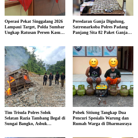
Operasi Pekat Singgalang 2026
Peredaran Ganja Digulung,
Lampaui Target, Polda Sumbar
Satresnarkoba Polres Padang
Ungkap Ratusan Persen Kasus
Panjang Sita 82 Paket Ganja
Kriminal
Kering Siap Edar di Tanah
Datar
Tim Trisula Polres Solok
Polsek Sitiung Tangkap Dua
Selatan Razia Tambang Ilegal di
Pencuri Spesialis Warung dan
Sungai Bangko, Asbuk
Rumah Warga di Dharmasraya
Langsung Dimusnahkan