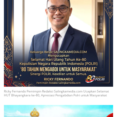
Ricky Fernando Pemimpin Redaksi Salingkamedia.com Ucapkan Selamat
HUT Bhayangkara ke-80, Apresiasi Pengabdian Polri untuk Masyarakat