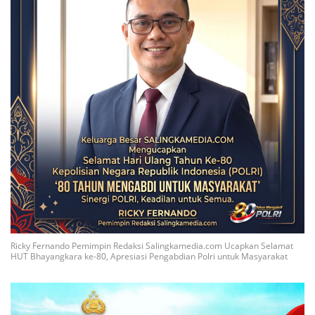
Ricky Fernando Pemimpin Redaksi Salingkamedia.com Ucapkan Selamat
HUT Bhayangkara ke-80, Apresiasi Pengabdian Polri untuk Masyarakat