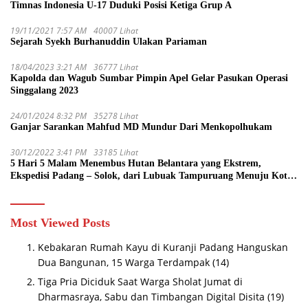
Timnas Indonesia U-17 Duduki Posisi Ketiga Grup A
19/11/2021 7:57 AM
40007 Lihat
Sejarah Syekh Burhanuddin Ulakan Pariaman
18/04/2023 3:21 AM
36777 Lihat
Kapolda dan Wagub Sumbar Pimpin Apel Gelar Pasukan Operasi
Singgalang 2023
24/01/2024 8:32 PM
35278 Lihat
Ganjar Sarankan Mahfud MD Mundur Dari Menkopolhukam
30/12/2022 3:41 PM
33185 Lihat
5 Hari 5 Malam Menembus Hutan Belantara yang Ekstrem,
Ekspedisi Padang – Solok, dari Lubuak Tampuruang Menuju Koto
Sani Solok Temuan yang jadi Catatan
Most Viewed Posts
Kebakaran Rumah Kayu di Kuranji Padang Hanguskan
Dua Bangunan, 15 Warga Terdampak
(14)
Tiga Pria Diciduk Saat Warga Sholat Jumat di
Dharmasraya, Sabu dan Timbangan Digital Disita
(19)