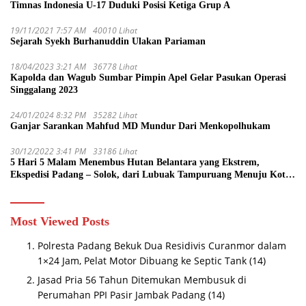
Timnas Indonesia U-17 Duduki Posisi Ketiga Grup A
19/11/2021 7:57 AM
40010 Lihat
Sejarah Syekh Burhanuddin Ulakan Pariaman
18/04/2023 3:21 AM
36778 Lihat
Kapolda dan Wagub Sumbar Pimpin Apel Gelar Pasukan Operasi
Singgalang 2023
24/01/2024 8:32 PM
35282 Lihat
Ganjar Sarankan Mahfud MD Mundur Dari Menkopolhukam
30/12/2022 3:41 PM
33186 Lihat
5 Hari 5 Malam Menembus Hutan Belantara yang Ekstrem,
Ekspedisi Padang – Solok, dari Lubuak Tampuruang Menuju Koto
Sani Solok Temuan yang jadi Catatan
Most Viewed Posts
Polresta Padang Bekuk Dua Residivis Curanmor dalam
1×24 Jam, Pelat Motor Dibuang ke Septic Tank
(14)
Jasad Pria 56 Tahun Ditemukan Membusuk di
Perumahan PPI Pasir Jambak Padang
(14)