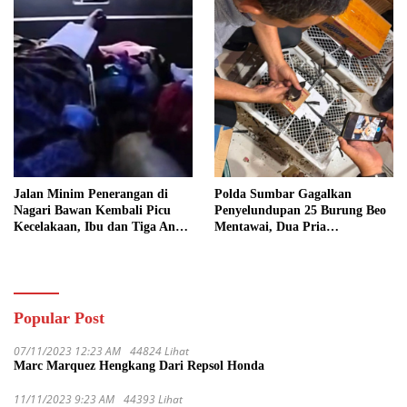
Jalan Minim Penerangan di
Polda Sumbar Gagalkan
Nagari Bawan Kembali Picu
Penyelundupan 25 Burung Beo
Kecelakaan, Ibu dan Tiga Anak
Mentawai, Dua Pria
Jadi Korban
Diamankan
Popular Post
07/11/2023 12:23 AM
44824 Lihat
Marc Marquez Hengkang Dari Repsol Honda
11/11/2023 9:23 AM
44393 Lihat