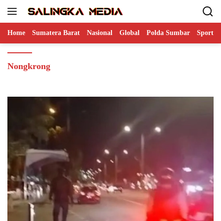
Langsung
ke
konten
Home
Sumatera Barat
Nasional
Global
Polda Sumbar
Sports
Nongkrong