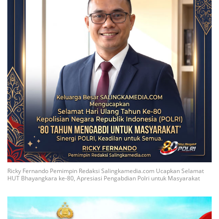
Ricky Fernando Pemimpin Redaksi Salingkamedia.com Ucapkan Selamat
HUT Bhayangkara ke-80, Apresiasi Pengabdian Polri untuk Masyarakat