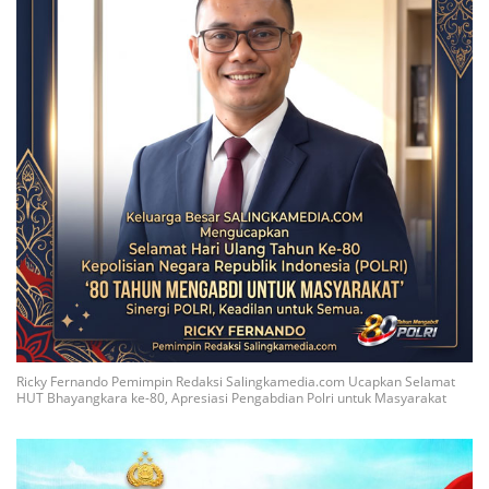
Ricky Fernando Pemimpin Redaksi Salingkamedia.com Ucapkan Selamat
HUT Bhayangkara ke-80, Apresiasi Pengabdian Polri untuk Masyarakat