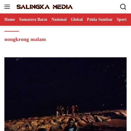
Langsung
ke
konten
Home
Sumatera Barat
Nasional
Global
Polda Sumbar
Sports
nongkrong malam