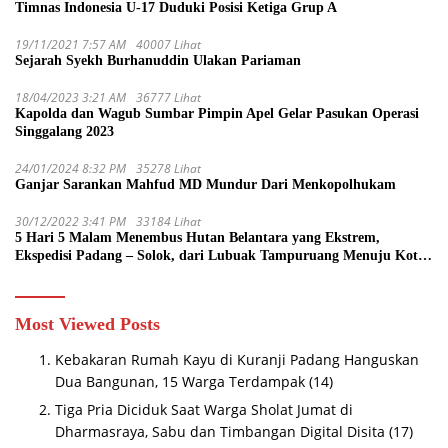
Timnas Indonesia U-17 Duduki Posisi Ketiga Grup A
19/11/2021 7:57 AM
40007 Lihat
Sejarah Syekh Burhanuddin Ulakan Pariaman
18/04/2023 3:21 AM
36777 Lihat
Kapolda dan Wagub Sumbar Pimpin Apel Gelar Pasukan Operasi
Singgalang 2023
24/01/2024 8:32 PM
35278 Lihat
Ganjar Sarankan Mahfud MD Mundur Dari Menkopolhukam
30/12/2022 3:41 PM
33184 Lihat
5 Hari 5 Malam Menembus Hutan Belantara yang Ekstrem,
Ekspedisi Padang – Solok, dari Lubuak Tampuruang Menuju Koto
Sani Solok Temuan yang jadi Catatan
Most Viewed Posts
Kebakaran Rumah Kayu di Kuranji Padang Hanguskan
Dua Bangunan, 15 Warga Terdampak
(14)
Tiga Pria Diciduk Saat Warga Sholat Jumat di
Dharmasraya, Sabu dan Timbangan Digital Disita
(17)