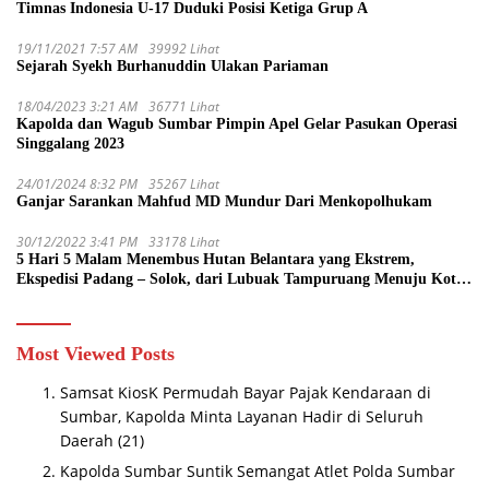
Timnas Indonesia U-17 Duduki Posisi Ketiga Grup A
19/11/2021 7:57 AM
39992 Lihat
Sejarah Syekh Burhanuddin Ulakan Pariaman
18/04/2023 3:21 AM
36771 Lihat
Kapolda dan Wagub Sumbar Pimpin Apel Gelar Pasukan Operasi
Singgalang 2023
24/01/2024 8:32 PM
35267 Lihat
Ganjar Sarankan Mahfud MD Mundur Dari Menkopolhukam
30/12/2022 3:41 PM
33178 Lihat
5 Hari 5 Malam Menembus Hutan Belantara yang Ekstrem,
Ekspedisi Padang – Solok, dari Lubuak Tampuruang Menuju Koto
Sani Solok Temuan yang jadi Catatan
Most Viewed Posts
Samsat KiosK Permudah Bayar Pajak Kendaraan di
Sumbar, Kapolda Minta Layanan Hadir di Seluruh
Daerah
(21)
Kapolda Sumbar Suntik Semangat Atlet Polda Sumbar