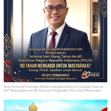
Ricky Fernando Pemimpin Redaksi Salingkamedia.com Ucapkan Selamat
HUT Bhayangkara ke-80, Apresiasi Pengabdian Polri untuk Masyarakat