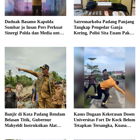
Duduak Basamo Kapolda
Satresnarkoba Padang Panjang
Sumbar jo Insan Pers Perkuat
Tangkap Pengedar Ganja
Sinergi Polda dan Media untuk
Kering, Polisi Sita Enam Paket
Pelayanan Masyarakat
Barang Bukti
Banjir di Kota Padang Rendam
Kasus Dugaan Kekerasan Dosen
Belasan Titik, Gubernur
Universitas Fort De Kock Belum
Mahyeldi Instruksikan Alat
Tetapkan Tersangka, Kuasa
Berat Segera Turun
Hukum Minta AG Segera
Ditangkap