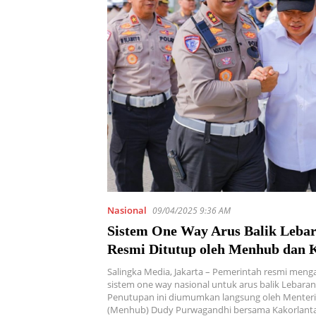
Nasional
09/04/2025 9:36 AM
Sistem One Way Arus Balik Leba
Resmi Ditutup oleh Menhub dan 
Salingka Media, Jakarta – Pemerintah resmi meng
sistem one way nasional untuk arus balik Lebaran
Penutupan ini diumumkan langsung oleh Menter
(Menhub) Dudy Purwagandhi bersama Kakorlanta