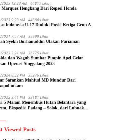
1/2023 12:23 AM
44817 Lihat
 Marquez Hengkang Dari Repsol Honda
1/2023 9:23 AM
44386 Lihat
as Indonesia U-17 Duduki Posisi Ketiga Grup A
1/2021 7:57 AM
39999 Lihat
rah Syekh Burhanuddin Ulakan Pariaman
4/2023 3:21 AM
36775 Lihat
lda dan Wagub Sumbar Pimpin Apel Gelar
kan Operasi Singgalang 2023
1/2024 8:32 PM
35276 Lihat
ar Sarankan Mahfud MD Mundur Dari
kopolhukam
2/2022 3:41 PM
33181 Lihat
ri 5 Malam Menembus Hutan Belantara yang
rem, Ekspedisi Padang – Solok, dari Lubuak
uruang Menuju Koto Sani Solok Temuan yang
 Catatan
t Viewed Posts