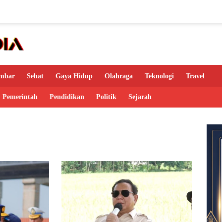
mbar
Sehat
Gaya Hidup
Olahraga
Teknologi
Travel
Pemerintah
Pendidikan
Politik
Sejarah