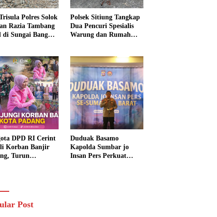
Trisula Polres Solok
Polsek Sitiung Tangkap
tan Razia Tambang
Dua Pencuri Spesialis
al di Sungai Bangko,
Warung dan Rumah
k Langsung
Warga di Dharmasraya
usnahkan
ota DPD RI Cerint
Duduak Basamo
li Korban Banjir
Kapolda Sumbar jo
ng, Turun
Insan Pers Perkuat
sung Salurkan
Sinergi Polda dan Media
uan dan Serap
untuk Pelayanan
rasi Warga
Masyarakat
ular Post