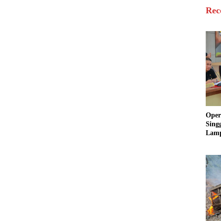
Rec
Oper
Sing
Lamp
Sum
Ratu
Krim