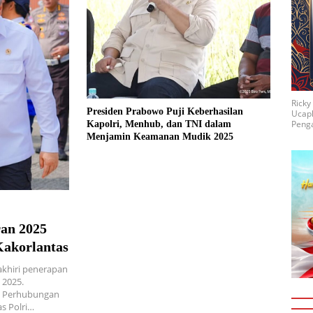
Rick
Presiden Prabowo Puji Keberhasilan
Ucap
Penga
Kapolri, Menhub, dan TNI dalam
Menjamin Keamanan Mudik 2025
ran 2025
Kakorlantas
akhiri penerapan
 2025.
i Perhubungan
s Polri…