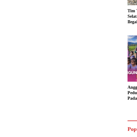
Tim 
Sela
Ileg
Asbu
Dim
Angg
Pedu
Pada
Lang
Bant
Aspi
Pop