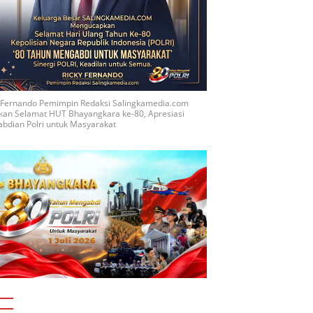
y Fernando Pemimpin Redaksi Salingkamedia.com
kan Selamat HUT Bhayangkara ke-80, Apresiasi
bdian Polri untuk Masyarakat