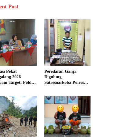
ent Post
asi Pekat
Peredaran Ganja
galang 2026
Digulung,
aui Target, Polda
Satresnarkoba Polres
bar Ungkap
Padang Panjang Sita 82
san Persen Kasus
Paket Ganja Kering
inal
Siap Edar di Tanah
Datar