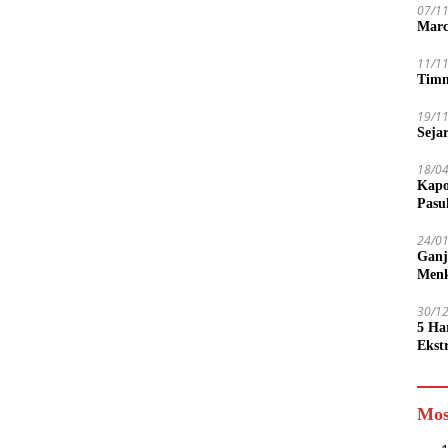
07/1
Marc
11/1
Timn
19/1
Seja
18/0
Kapo
Pasu
24/0
Ganj
Men
30/1
5 Ha
Ekst
Tamp
jadi
Mos