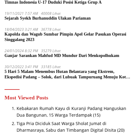
Timnas Indonesia U-17 Duduki Posisi Ketiga Grup A
19/11/2021 7:57 AM
40008 Lihat
Sejarah Syekh Burhanuddin Ulakan Pariaman
18/04/2023 3:21 AM
36778 Lihat
Kapolda dan Wagub Sumbar Pimpin Apel Gelar Pasukan Operasi
Singgalang 2023
24/01/2024 8:32 PM
35279 Lihat
Ganjar Sarankan Mahfud MD Mundur Dari Menkopolhukam
30/12/2022 3:41 PM
33185 Lihat
5 Hari 5 Malam Menembus Hutan Belantara yang Ekstrem,
Ekspedisi Padang – Solok, dari Lubuak Tampuruang Menuju Koto
Sani Solok Temuan yang jadi Catatan
Most Viewed Posts
Kebakaran Rumah Kayu di Kuranji Padang Hanguskan
Dua Bangunan, 15 Warga Terdampak
(15)
Tiga Pria Diciduk Saat Warga Sholat Jumat di
Dharmasraya, Sabu dan Timbangan Digital Disita
(20)