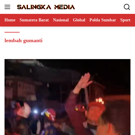
Langsung
ke
konten
Home
Sumatera Barat
Nasional
Global
Polda Sumbar
Sports
lembah gumanti