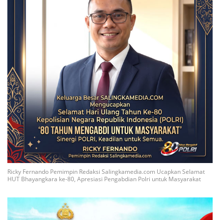
Ricky Fernando Pemimpin Redaksi Salingkamedia.com Ucapkan Selamat
HUT Bhayangkara ke-80, Apresiasi Pengabdian Polri untuk Masyarakat