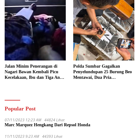
Jalan Minim Penerangan di
Polda Sumbar Gagalkan
Nagari Bawan Kembali Picu
Penyelundupan 25 Burung Beo
Kecelakaan, Ibu dan Tiga Anak
Mentawai, Dua Pria
Jadi Korban
Diamankan
Popular Post
07/11/2023 12:23 AM
44824 Lihat
Marc Marquez Hengkang Dari Repsol Honda
11/11/2023 9:23 AM
44393 Lihat