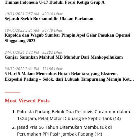
Timnas Indonesia U-17 Duduki Posisi Ketiga Grup A
19/11/2021 7:57 AM
40010 Lihat
Sejarah Syekh Burhanuddin Ulakan Pariaman
18/04/2023 3:21 AM
36778 Lihat
Kapolda dan Wagub Sumbar Pimpin Apel Gelar Pasukan Operasi
Singgalang 2023
24/01/2024 8:32 PM
35282 Lihat
Ganjar Sarankan Mahfud MD Mundur Dari Menkopolhukam
30/12/2022 3:41 PM
33186 Lihat
5 Hari 5 Malam Menembus Hutan Belantara yang Ekstrem,
Ekspedisi Padang – Solok, dari Lubuak Tampuruang Menuju Koto
Sani Solok Temuan yang jadi Catatan
Most Viewed Posts
Polresta Padang Bekuk Dua Residivis Curanmor dalam
1×24 Jam, Pelat Motor Dibuang ke Septic Tank
(14)
Jasad Pria 56 Tahun Ditemukan Membusuk di
Perumahan PPI Pasir Jambak Padang
(14)