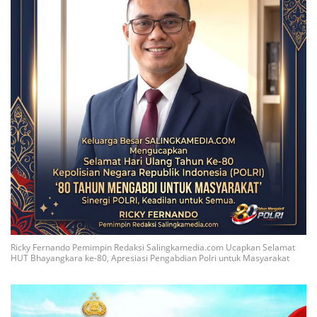
Ricky Fernando Pemimpin Redaksi Salingkamedia.com Ucapkan Selamat
HUT Bhayangkara ke-80, Apresiasi Pengabdian Polri untuk Masyarakat