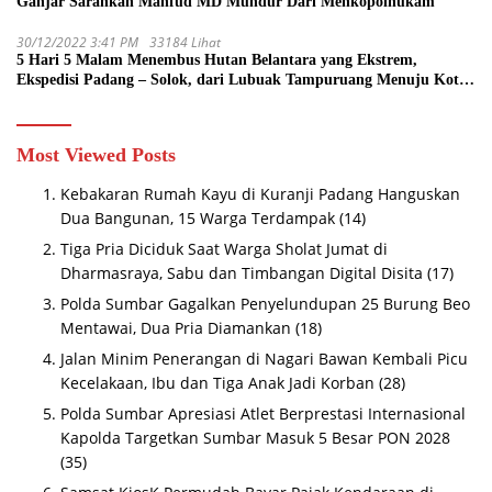
Ganjar Sarankan Mahfud MD Mundur Dari Menkopolhukam
30/12/2022 3:41 PM
33184 Lihat
5 Hari 5 Malam Menembus Hutan Belantara yang Ekstrem,
Ekspedisi Padang – Solok, dari Lubuak Tampuruang Menuju Koto
Sani Solok Temuan yang jadi Catatan
Most Viewed Posts
Kebakaran Rumah Kayu di Kuranji Padang Hanguskan
Dua Bangunan, 15 Warga Terdampak
(14)
Tiga Pria Diciduk Saat Warga Sholat Jumat di
Dharmasraya, Sabu dan Timbangan Digital Disita
(17)
Polda Sumbar Gagalkan Penyelundupan 25 Burung Beo
Mentawai, Dua Pria Diamankan
(18)
Jalan Minim Penerangan di Nagari Bawan Kembali Picu
Kecelakaan, Ibu dan Tiga Anak Jadi Korban
(28)
Polda Sumbar Apresiasi Atlet Berprestasi Internasional
Kapolda Targetkan Sumbar Masuk 5 Besar PON 2028
(35)