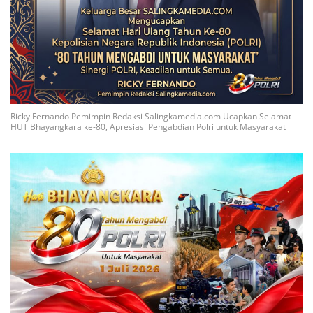
Ricky Fernando Pemimpin Redaksi Salingkamedia.com Ucapkan Selamat
HUT Bhayangkara ke-80, Apresiasi Pengabdian Polri untuk Masyarakat