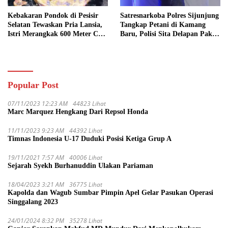
Kebakaran Pondok di Pesisir
Satresnarkoba Polres Sijunjung
Selatan Tewaskan Pria Lansia,
Tangkap Petani di Kamang
Istri Merangkak 600 Meter Cari
Baru, Polisi Sita Delapan Paket
Pertolongan
Diduga Sabu
Popular Post
07/11/2023 12:23 AM
44823 Lihat
Marc Marquez Hengkang Dari Repsol Honda
11/11/2023 9:23 AM
44392 Lihat
Timnas Indonesia U-17 Duduki Posisi Ketiga Grup A
19/11/2021 7:57 AM
40006 Lihat
Sejarah Syekh Burhanuddin Ulakan Pariaman
18/04/2023 3:21 AM
36775 Lihat
Kapolda dan Wagub Sumbar Pimpin Apel Gelar Pasukan Operasi
Singgalang 2023
24/01/2024 8:32 PM
35278 Lihat