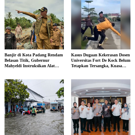
Banjir di Kota Padang Rendam
Kasus Dugaan Kekerasan Dosen
Belasan Titik, Gubernur
Universitas Fort De Kock Belum
Mahyeldi Instruksikan Alat
Tetapkan Tersangka, Kuasa
Berat Segera Turun
Hukum Minta AG Segera
Ditangkap