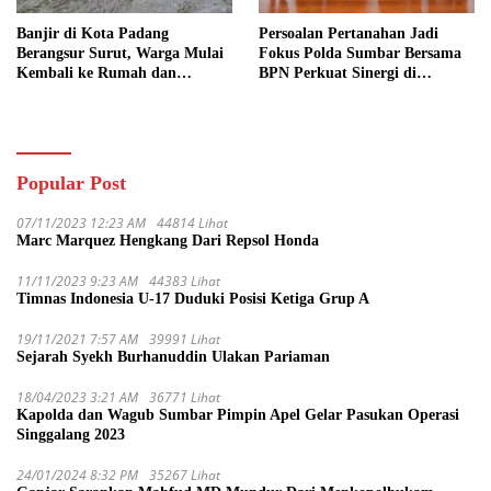
Banjir di Kota Padang
Persoalan Pertanahan Jadi
Berangsur Surut, Warga Mulai
Fokus Polda Sumbar Bersama
Kembali ke Rumah dan
BPN Perkuat Sinergi di
Bersihkan Lingkungan
Sumatera Barat
Popular Post
07/11/2023 12:23 AM
44814 Lihat
Marc Marquez Hengkang Dari Repsol Honda
11/11/2023 9:23 AM
44383 Lihat
Timnas Indonesia U-17 Duduki Posisi Ketiga Grup A
19/11/2021 7:57 AM
39991 Lihat
Sejarah Syekh Burhanuddin Ulakan Pariaman
18/04/2023 3:21 AM
36771 Lihat
Kapolda dan Wagub Sumbar Pimpin Apel Gelar Pasukan Operasi
Singgalang 2023
24/01/2024 8:32 PM
35267 Lihat