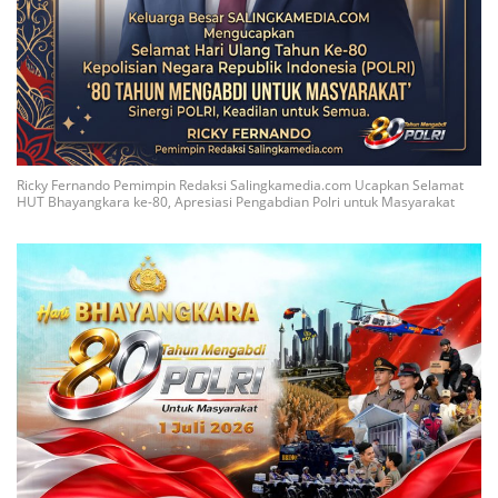
Ricky Fernando Pemimpin Redaksi Salingkamedia.com Ucapkan Selamat
HUT Bhayangkara ke-80, Apresiasi Pengabdian Polri untuk Masyarakat