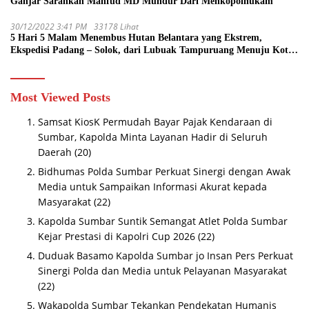
Ganjar Sarankan Mahfud MD Mundur Dari Menkopolhukam
30/12/2022 3:41 PM
33178 Lihat
5 Hari 5 Malam Menembus Hutan Belantara yang Ekstrem,
Ekspedisi Padang – Solok, dari Lubuak Tampuruang Menuju Koto
Sani Solok Temuan yang jadi Catatan
Most Viewed Posts
Samsat KiosK Permudah Bayar Pajak Kendaraan di
Sumbar, Kapolda Minta Layanan Hadir di Seluruh
Daerah
(20)
Bidhumas Polda Sumbar Perkuat Sinergi dengan Awak
Media untuk Sampaikan Informasi Akurat kepada
Masyarakat
(22)
Kapolda Sumbar Suntik Semangat Atlet Polda Sumbar
Kejar Prestasi di Kapolri Cup 2026
(22)
Duduak Basamo Kapolda Sumbar jo Insan Pers Perkuat
Sinergi Polda dan Media untuk Pelayanan Masyarakat
(22)
Wakapolda Sumbar Tekankan Pendekatan Humanis