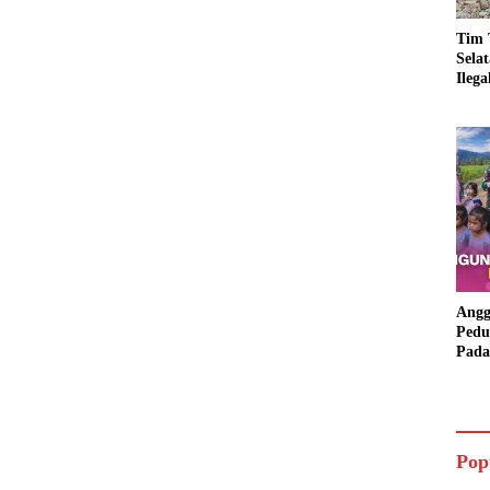
Tim 
Sela
Ileg
Asbu
Dim
Angg
Pedu
Pada
Lang
Bant
Aspi
Pop