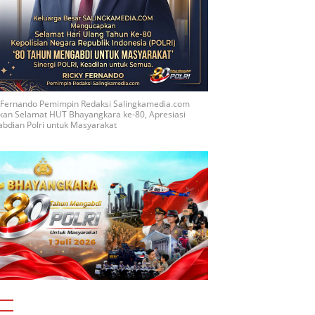
y Fernando Pemimpin Redaksi Salingkamedia.com
kan Selamat HUT Bhayangkara ke-80, Apresiasi
bdian Polri untuk Masyarakat