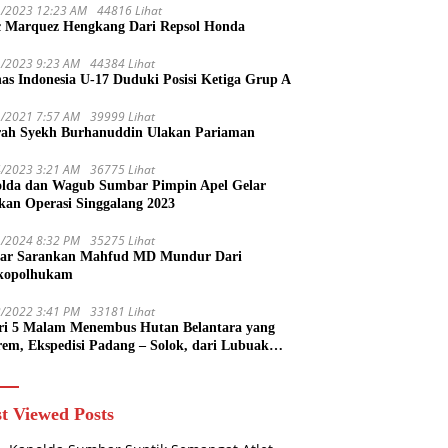
1/2023 12:23 AM
44816 Lihat
 Marquez Hengkang Dari Repsol Honda
1/2023 9:23 AM
44384 Lihat
as Indonesia U-17 Duduki Posisi Ketiga Grup A
1/2021 7:57 AM
39999 Lihat
rah Syekh Burhanuddin Ulakan Pariaman
4/2023 3:21 AM
36775 Lihat
lda dan Wagub Sumbar Pimpin Apel Gelar
kan Operasi Singgalang 2023
1/2024 8:32 PM
35275 Lihat
ar Sarankan Mahfud MD Mundur Dari
kopolhukam
2/2022 3:41 PM
33181 Lihat
ri 5 Malam Menembus Hutan Belantara yang
rem, Ekspedisi Padang – Solok, dari Lubuak
uruang Menuju Koto Sani Solok Temuan yang
 Catatan
t Viewed Posts