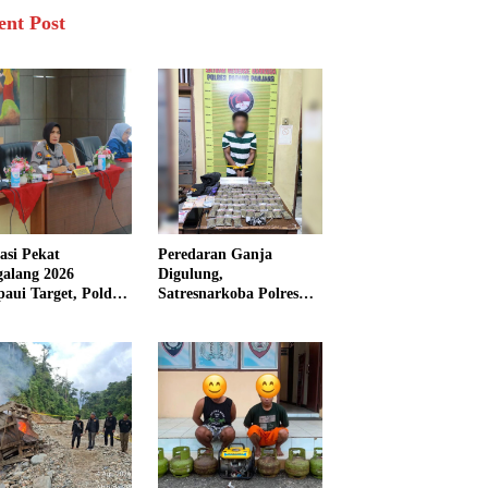
ent Post
asi Pekat
Peredaran Ganja
galang 2026
Digulung,
aui Target, Polda
Satresnarkoba Polres
bar Ungkap
Padang Panjang Sita 82
san Persen Kasus
Paket Ganja Kering
inal
Siap Edar di Tanah
Datar