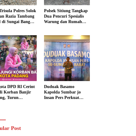
Trisula Polres Solok
Polsek Sitiung Tangkap
tan Razia Tambang
Dua Pencuri Spesialis
al di Sungai Bangko,
Warung dan Rumah
k Langsung
Warga di Dharmasraya
usnahkan
ota DPD RI Cerint
Duduak Basamo
li Korban Banjir
Kapolda Sumbar jo
ng, Turun
Insan Pers Perkuat
sung Salurkan
Sinergi Polda dan Media
uan dan Serap
untuk Pelayanan
rasi Warga
Masyarakat
ular Post