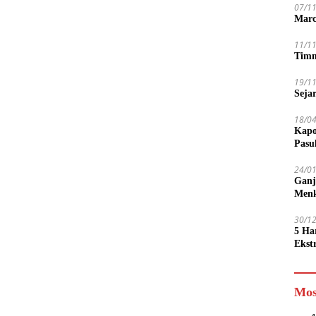
07/1
Marc
11/1
Timn
19/1
Seja
18/0
Kapo
Pasu
24/0
Ganj
Men
30/1
5 Ha
Ekst
Tamp
jadi
Mos