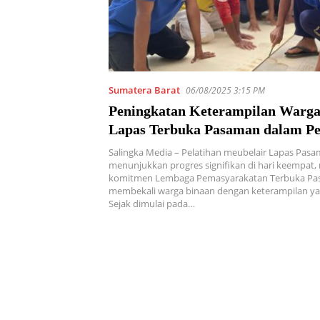
Sumatera Barat
06/08/2025 3:15 PM
Peningkatan Keterampilan Warga
Lapas Terbuka Pasaman dalam Pe
Meubelair
Salingka Media – Pelatihan meubelair Lapas Pas
menunjukkan progres signifikan di hari keempat
komitmen Lembaga Pemasyarakatan Terbuka Pa
membekali warga binaan dengan keterampilan ya
Sejak dimulai pada…