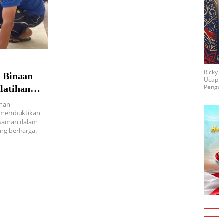
Rick
 Binaan
Ucap
Penga
latihan
aman
, membuktikan
saman dalam
ng berharga.