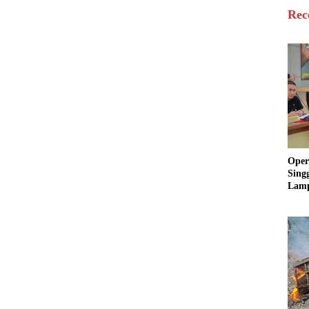
Rec
Oper
Sing
Lamp
Sum
Ratu
Krim