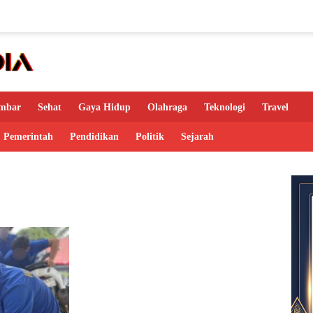
mbar
Sehat
Gaya Hidup
Olahraga
Teknologi
Travel
Pemerintah
Pendidikan
Politik
Sejarah