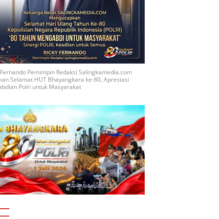
y Fernando Pemimpin Redaksi Salingkamedia.com
kan Selamat HUT Bhayangkara ke-80, Apresiasi
bdian Polri untuk Masyarakat