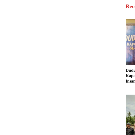
Rec
Dud
Kapo
Insa
Sine
untu
Masy