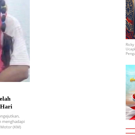
Rick
Ucap
Penga
elah
 Hari
engejutkan,
lah menghadapi
l Motor (KM)