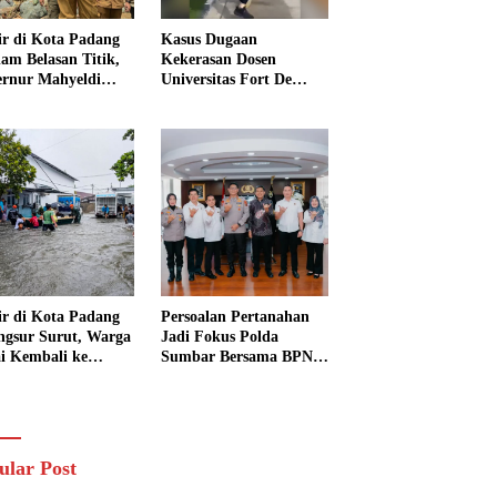
ir di Kota Padang
Kasus Dugaan
am Belasan Titik,
Kekerasan Dosen
rnur Mahyeldi
Universitas Fort De
ruksikan Alat Berat
Kock Belum Tetapkan
ra Turun
Tersangka, Kuasa
Hukum Minta AG
Segera Ditangkap
ir di Kota Padang
Persoalan Pertanahan
ngsur Surut, Warga
Jadi Fokus Polda
i Kembali ke
Sumbar Bersama BPN
h dan Bersihkan
Perkuat Sinergi di
kungan
Sumatera Barat
ular Post