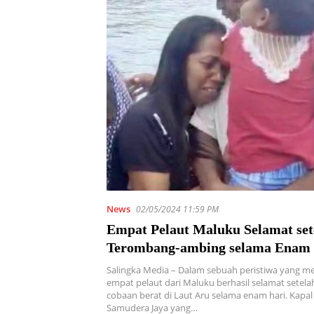
News
02/05/2024 11:59 PM
Empat Pelaut Maluku Selamat set
Terombang-ambing selama Enam
Salingka Media – Dalam sebuah peristiwa yang m
empat pelaut dari Maluku berhasil selamat sete
cobaan berat di Laut Aru selama enam hari. Kapa
Samudera Jaya yang…