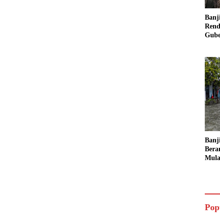
Banj
Rend
Gube
Inst
Sege
Banj
Bera
Mula
Ruma
Ling
Pop