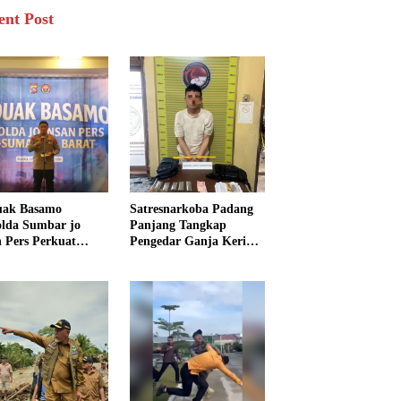
ent Post
uak Basamo
Satresnarkoba Padang
lda Sumbar jo
Panjang Tangkap
n Pers Perkuat
Pengedar Ganja Kering,
rgi Polda dan Media
Polisi Sita Enam Paket
k Pelayanan
Barang Bukti
arakat