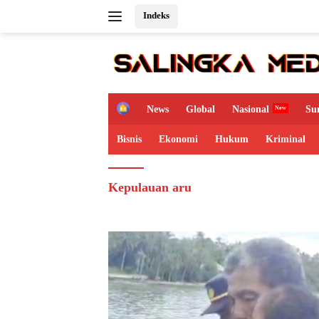
Langsung
Indeks
ke
konten
H
News
Global
Nasional
Su
o
m
Bisnis
Ekonomi
Hukum
Kriminal
e
Kepulauan aru