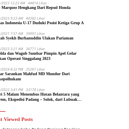
1/2023 12:23 AM
44814 Lihat
 Marquez Hengkang Dari Repsol Honda
1/2023 9:23 AM
44382 Lihat
as Indonesia U-17 Duduki Posisi Ketiga Grup A
1/2021 7:57 AM
39991 Lihat
rah Syekh Burhanuddin Ulakan Pariaman
4/2023 3:21 AM
36771 Lihat
lda dan Wagub Sumbar Pimpin Apel Gelar
kan Operasi Singgalang 2023
1/2024 8:32 PM
35267 Lihat
ar Sarankan Mahfud MD Mundur Dari
kopolhukam
2/2022 3:41 PM
33178 Lihat
ri 5 Malam Menembus Hutan Belantara yang
rem, Ekspedisi Padang – Solok, dari Lubuak
uruang Menuju Koto Sani Solok Temuan yang
 Catatan
t Viewed Posts