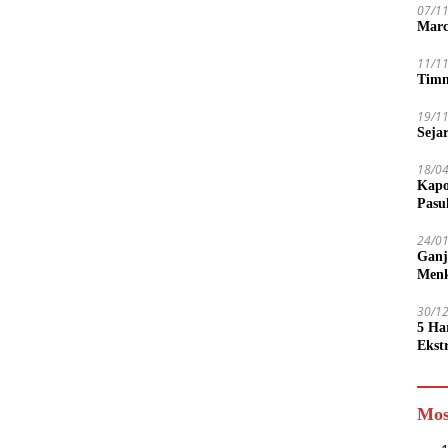
07/1
Marc
11/1
Timn
19/1
Seja
18/0
Kapo
Pasu
24/0
Ganj
Men
30/1
5 Ha
Ekst
Tamp
jadi
Mos