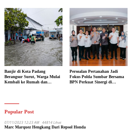
Berat Segera Turun
Hukum Minta AG Segera
Ditangkap
Banjir di Kota Padang
Persoalan Pertanahan Jadi
Berangsur Surut, Warga Mulai
Fokus Polda Sumbar Bersama
Kembali ke Rumah dan
BPN Perkuat Sinergi di
Bersihkan Lingkungan
Sumatera Barat
Popular Post
07/11/2023 12:23 AM
44814 Lihat
Marc Marquez Hengkang Dari Repsol Honda