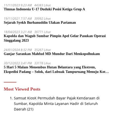
11/11/2023 9:23 AM
44383 Lihat
Timnas Indonesia U-17 Duduki Posisi Ketiga Grup A
19/11/2021 7:57 AM
39992 Lihat
Sejarah Syekh Burhanuddin Ulakan Pariaman
18/04/2023 3:21 AM
36771 Lihat
Kapolda dan Wagub Sumbar Pimpin Apel Gelar Pasukan Operasi
Singgalang 2023
24/01/2024 8:32 PM
35267 Lihat
Ganjar Sarankan Mahfud MD Mundur Dari Menkopolhukam
30/12/2022 3:41 PM
33178 Lihat
5 Hari 5 Malam Menembus Hutan Belantara yang Ekstrem,
Ekspedisi Padang – Solok, dari Lubuak Tampuruang Menuju Koto
Sani Solok Temuan yang jadi Catatan
Most Viewed Posts
Samsat KiosK Permudah Bayar Pajak Kendaraan di
Sumbar, Kapolda Minta Layanan Hadir di Seluruh
Daerah
(21)