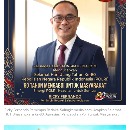
Ricky Fernando Pemimpin Redaksi Salingkamedia.com Ucapkan Selamat
HUT Bhayangkara ke-80, Apresiasi Pengabdian Polri untuk Masyarakat