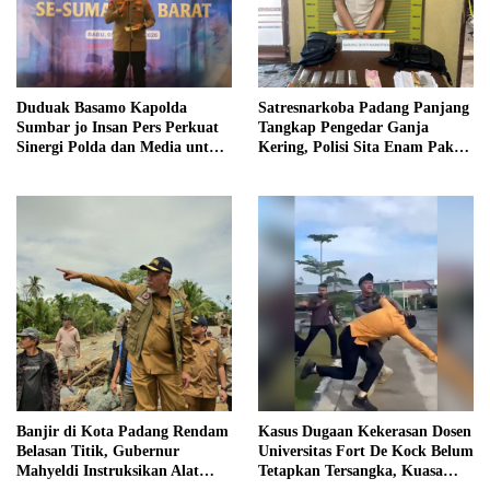
Duduak Basamo Kapolda
Satresnarkoba Padang Panjang
Sumbar jo Insan Pers Perkuat
Tangkap Pengedar Ganja
Sinergi Polda dan Media untuk
Kering, Polisi Sita Enam Paket
Pelayanan Masyarakat
Barang Bukti
Banjir di Kota Padang Rendam
Kasus Dugaan Kekerasan Dosen
Belasan Titik, Gubernur
Universitas Fort De Kock Belum
Mahyeldi Instruksikan Alat
Tetapkan Tersangka, Kuasa