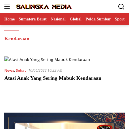
Langsung
ke
konten
Home
Sumatera Barat
Nasional
Global
Polda Sumbar
Sports
Kendaraan
News
,
Sehat
10/06/2022 10:22 PM
Atasi Anak Yang Sering Mabuk Kendaraan