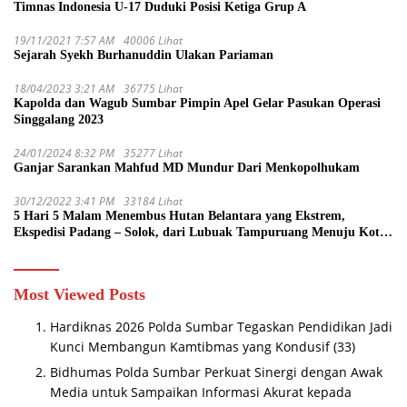
Timnas Indonesia U-17 Duduki Posisi Ketiga Grup A
19/11/2021 7:57 AM
40006 Lihat
Sejarah Syekh Burhanuddin Ulakan Pariaman
18/04/2023 3:21 AM
36775 Lihat
Kapolda dan Wagub Sumbar Pimpin Apel Gelar Pasukan Operasi
Singgalang 2023
24/01/2024 8:32 PM
35277 Lihat
Ganjar Sarankan Mahfud MD Mundur Dari Menkopolhukam
30/12/2022 3:41 PM
33184 Lihat
5 Hari 5 Malam Menembus Hutan Belantara yang Ekstrem,
Ekspedisi Padang – Solok, dari Lubuak Tampuruang Menuju Koto
Sani Solok Temuan yang jadi Catatan
Most Viewed Posts
Hardiknas 2026 Polda Sumbar Tegaskan Pendidikan Jadi
Kunci Membangun Kamtibmas yang Kondusif
(33)
Bidhumas Polda Sumbar Perkuat Sinergi dengan Awak
Media untuk Sampaikan Informasi Akurat kepada