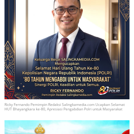
Ricky Fernando Pemimpin Redaksi Salingkamedia.com Ucapkan Selamat
HUT Bhayangkara ke-80, Apresiasi Pengabdian Polri untuk Masyarakat