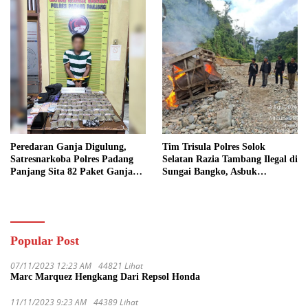
Peredaran Ganja Digulung,
Tim Trisula Polres Solok
Satresnarkoba Polres Padang
Selatan Razia Tambang Ilegal di
Panjang Sita 82 Paket Ganja
Sungai Bangko, Asbuk
Kering Siap Edar di Tanah
Langsung Dimusnahkan
Datar
Popular Post
07/11/2023 12:23 AM
44821 Lihat
Marc Marquez Hengkang Dari Repsol Honda
11/11/2023 9:23 AM
44389 Lihat