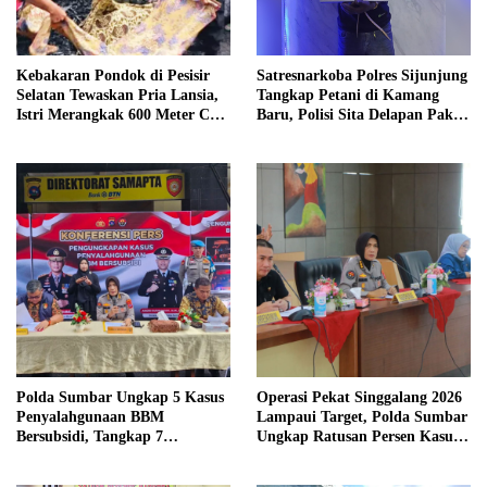
Kebakaran Pondok di Pesisir
Satresnarkoba Polres Sijunjung
Selatan Tewaskan Pria Lansia,
Tangkap Petani di Kamang
Istri Merangkak 600 Meter Cari
Baru, Polisi Sita Delapan Paket
Pertolongan
Diduga Sabu
Polda Sumbar Ungkap 5 Kasus
Operasi Pekat Singgalang 2026
Penyalahgunaan BBM
Lampaui Target, Polda Sumbar
Bersubsidi, Tangkap 7
Ungkap Ratusan Persen Kasus
Tersangka dan Sita 13.298 Liter
Kriminal
Bio Solar