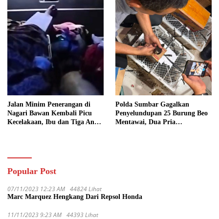
Jalan Minim Penerangan di
Polda Sumbar Gagalkan
Nagari Bawan Kembali Picu
Penyelundupan 25 Burung Beo
Kecelakaan, Ibu dan Tiga Anak
Mentawai, Dua Pria
Jadi Korban
Diamankan
Popular Post
07/11/2023 12:23 AM
44824 Lihat
Marc Marquez Hengkang Dari Repsol Honda
11/11/2023 9:23 AM
44393 Lihat