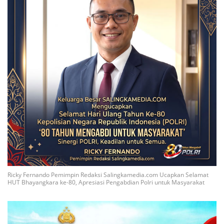
Ricky Fernando Pemimpin Redaksi Salingkamedia.com Ucapkan Selamat
HUT Bhayangkara ke-80, Apresiasi Pengabdian Polri untuk Masyarakat