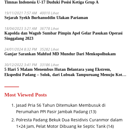
Timnas Indonesia U-17 Duduki Posisi Ketiga Grup A
19/11/2021 7:57 AM
40010 Lihat
Sejarah Syekh Burhanuddin Ulakan Pariaman
18/04/2023 3:21 AM
36778 Lihat
Kapolda dan Wagub Sumbar Pimpin Apel Gelar Pasukan Operasi
Singgalang 2023
24/01/2024 8:32 PM
35282 Lihat
Ganjar Sarankan Mahfud MD Mundur Dari Menkopolhukam
30/12/2022 3:41 PM
33186 Lihat
5 Hari 5 Malam Menembus Hutan Belantara yang Ekstrem,
Ekspedisi Padang – Solok, dari Lubuak Tampuruang Menuju Koto
Sani Solok Temuan yang jadi Catatan
Most Viewed Posts
Jasad Pria 56 Tahun Ditemukan Membusuk di
Perumahan PPI Pasir Jambak Padang
(13)
Polresta Padang Bekuk Dua Residivis Curanmor dalam
1×24 Jam, Pelat Motor Dibuang ke Septic Tank
(14)