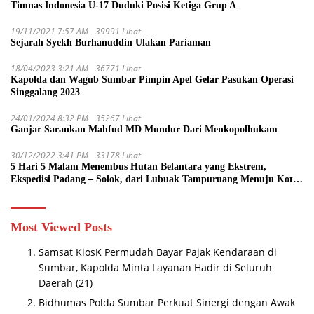
Timnas Indonesia U-17 Duduki Posisi Ketiga Grup A
19/11/2021 7:57 AM
39991 Lihat
Sejarah Syekh Burhanuddin Ulakan Pariaman
18/04/2023 3:21 AM
36771 Lihat
Kapolda dan Wagub Sumbar Pimpin Apel Gelar Pasukan Operasi
Singgalang 2023
24/01/2024 8:32 PM
35267 Lihat
Ganjar Sarankan Mahfud MD Mundur Dari Menkopolhukam
30/12/2022 3:41 PM
33178 Lihat
5 Hari 5 Malam Menembus Hutan Belantara yang Ekstrem,
Ekspedisi Padang – Solok, dari Lubuak Tampuruang Menuju Koto
Sani Solok Temuan yang jadi Catatan
Most Viewed Posts
Samsat KiosK Permudah Bayar Pajak Kendaraan di
Sumbar, Kapolda Minta Layanan Hadir di Seluruh
Daerah
(21)
Bidhumas Polda Sumbar Perkuat Sinergi dengan Awak