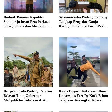
Duduak Basamo Kapolda
Satresnarkoba Padang Panjang
Sumbar jo Insan Pers Perkuat
Tangkap Pengedar Ganja
Sinergi Polda dan Media untuk
Kering, Polisi Sita Enam Paket
Pelayanan Masyarakat
Barang Bukti
Banjir di Kota Padang Rendam
Kasus Dugaan Kekerasan Dosen
Belasan Titik, Gubernur
Universitas Fort De Kock Belum
Mahyeldi Instruksikan Alat
Tetapkan Tersangka, Kuasa
Berat Segera Turun
Hukum Minta AG Segera
Ditangkap