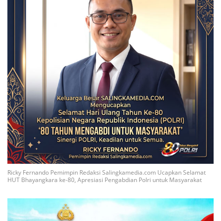
Ricky Fernando Pemimpin Redaksi Salingkamedia.com Ucapkan Selamat
HUT Bhayangkara ke-80, Apresiasi Pengabdian Polri untuk Masyarakat