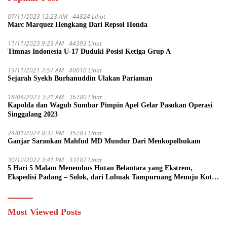
07/11/2023 12:23 AM
44824 Lihat
Marc Marquez Hengkang Dari Repsol Honda
11/11/2023 9:23 AM
44393 Lihat
Timnas Indonesia U-17 Duduki Posisi Ketiga Grup A
19/11/2021 7:57 AM
40010 Lihat
Sejarah Syekh Burhanuddin Ulakan Pariaman
18/04/2023 3:21 AM
36780 Lihat
Kapolda dan Wagub Sumbar Pimpin Apel Gelar Pasukan Operasi
Singgalang 2023
24/01/2024 8:32 PM
35283 Lihat
Ganjar Sarankan Mahfud MD Mundur Dari Menkopolhukam
30/12/2022 3:41 PM
33187 Lihat
5 Hari 5 Malam Menembus Hutan Belantara yang Ekstrem,
Ekspedisi Padang – Solok, dari Lubuak Tampuruang Menuju Koto
Sani Solok Temuan yang jadi Catatan
Most Viewed Posts