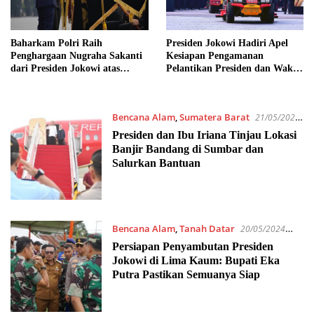
Baharkam Polri Raih
Presiden Jokowi Hadiri Apel
Penghargaan Nugraha Sakanti
Kesiapan Pengamanan
dari Presiden Jokowi atas
Pelantikan Presiden dan Wakil
Kontribusi Besar di Berbagai
Presiden 2024 di Mako Brimob
Bidang
Polri
Bencana Alam
,
Sumatera Barat
21/05/2024
12:08 PM
Presiden dan Ibu Iriana Tinjau Lokasi
Banjir Bandang di Sumbar dan
Salurkan Bantuan
Bencana Alam
,
Tanah Datar
20/05/2024
3:08 PM
Persiapan Penyambutan Presiden
Jokowi di Lima Kaum: Bupati Eka
Putra Pastikan Semuanya Siap