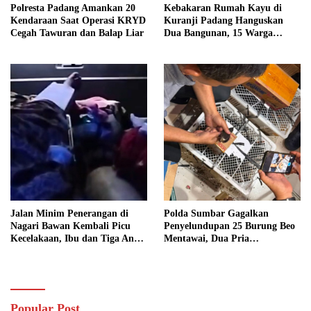
Polresta Padang Amankan 20
Kebakaran Rumah Kayu di
Kendaraan Saat Operasi KRYD
Kuranji Padang Hanguskan
Cegah Tawuran dan Balap Liar
Dua Bangunan, 15 Warga
Terdampak
Jalan Minim Penerangan di
Polda Sumbar Gagalkan
Nagari Bawan Kembali Picu
Penyelundupan 25 Burung Beo
Kecelakaan, Ibu dan Tiga Anak
Mentawai, Dua Pria
Jadi Korban
Diamankan
Popular Post