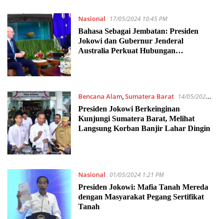
Nasional
17/05/2024 10:45 PM
Bahasa Sebagai Jembatan: Presiden
Jokowi dan Gubernur Jenderal
Australia Perkuat Hubungan
Antarmasyarakat
Bencana Alam
,
Sumatera Barat
14/05/2024
10:20 PM
Presiden Jokowi Berkeinginan
Kunjungi Sumatera Barat, Melihat
Langsung Korban Banjir Lahar Dingin
Nasional
01/05/2024 1:21 PM
Presiden Jokowi: Mafia Tanah Mereda
dengan Masyarakat Pegang Sertifikat
Tanah