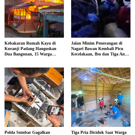
Kebakaran Rumah Kayu di
Jalan Minim Penerangan di
Kuranji Padang Hanguskan
Nagari Bawan Kembali Picu
Dua Bangunan, 15 Warga
Kecelakaan, Ibu dan Tiga Anak
Terdampak
Jadi Korban
Polda Sumbar Gagalkan
Tiga Pria Diciduk Saat Warga