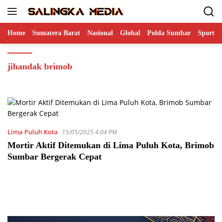
Langsung
ke
konten
Home
Sumatera Barat
Nasional
Global
Polda Sumbar
Sports
jihandak brimob
Lima Puluh Kota
15/05/2025 4:04 PM
Mortir Aktif Ditemukan di Lima Puluh Kota, Brimob
Sumbar Bergerak Cepat