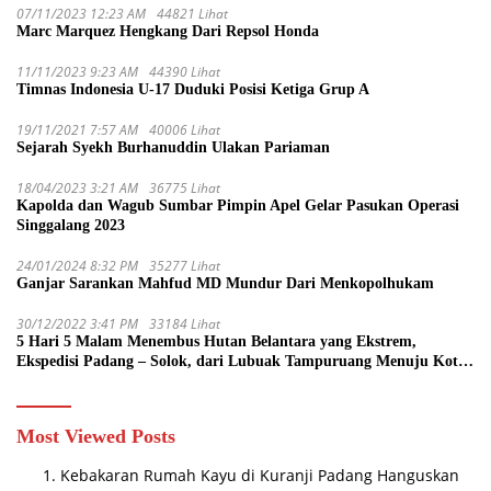
07/11/2023 12:23 AM
44821 Lihat
Marc Marquez Hengkang Dari Repsol Honda
11/11/2023 9:23 AM
44390 Lihat
Timnas Indonesia U-17 Duduki Posisi Ketiga Grup A
19/11/2021 7:57 AM
40006 Lihat
Sejarah Syekh Burhanuddin Ulakan Pariaman
18/04/2023 3:21 AM
36775 Lihat
Kapolda dan Wagub Sumbar Pimpin Apel Gelar Pasukan Operasi
Singgalang 2023
24/01/2024 8:32 PM
35277 Lihat
Ganjar Sarankan Mahfud MD Mundur Dari Menkopolhukam
30/12/2022 3:41 PM
33184 Lihat
5 Hari 5 Malam Menembus Hutan Belantara yang Ekstrem,
Ekspedisi Padang – Solok, dari Lubuak Tampuruang Menuju Koto
Sani Solok Temuan yang jadi Catatan
Most Viewed Posts
Kebakaran Rumah Kayu di Kuranji Padang Hanguskan