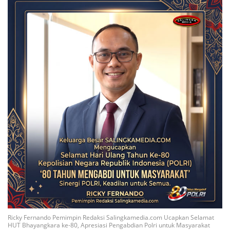
Ricky Fernando Pemimpin Redaksi Salingkamedia.com Ucapkan Selamat
HUT Bhayangkara ke-80, Apresiasi Pengabdian Polri untuk Masyarakat