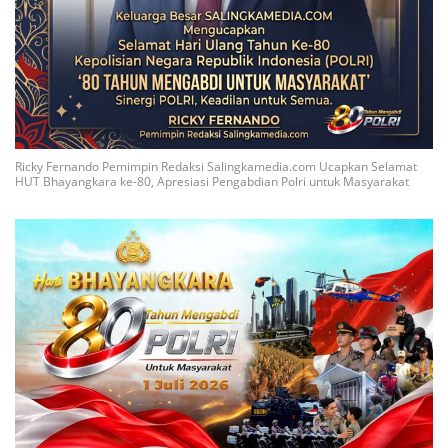
Ricky Fernando Pemimpin Redaksi Salingkamedia.com Ucapkan Selamat
HUT Bhayangkara ke-80, Apresiasi Pengabdian Polri untuk Masyarakat