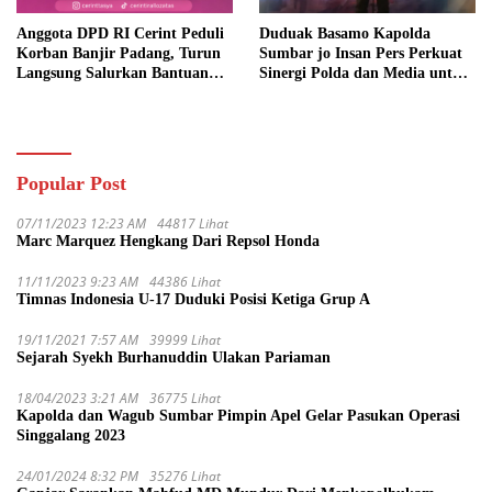
Anggota DPD RI Cerint Peduli
Duduak Basamo Kapolda
Korban Banjir Padang, Turun
Sumbar jo Insan Pers Perkuat
Langsung Salurkan Bantuan
Sinergi Polda dan Media untuk
dan Serap Aspirasi Warga
Pelayanan Masyarakat
Popular Post
07/11/2023 12:23 AM
44817 Lihat
Marc Marquez Hengkang Dari Repsol Honda
11/11/2023 9:23 AM
44386 Lihat
Timnas Indonesia U-17 Duduki Posisi Ketiga Grup A
19/11/2021 7:57 AM
39999 Lihat
Sejarah Syekh Burhanuddin Ulakan Pariaman
18/04/2023 3:21 AM
36775 Lihat
Kapolda dan Wagub Sumbar Pimpin Apel Gelar Pasukan Operasi
Singgalang 2023
24/01/2024 8:32 PM
35276 Lihat