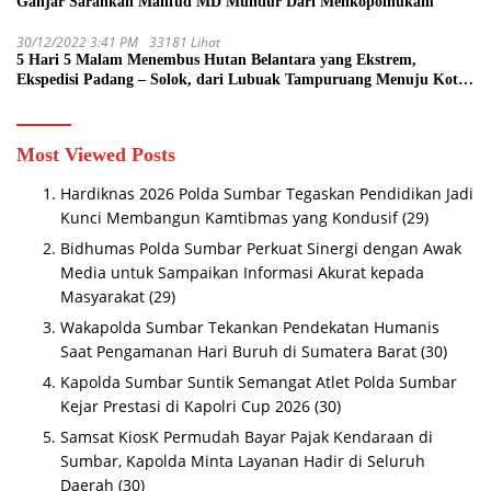
Ganjar Sarankan Mahfud MD Mundur Dari Menkopolhukam
30/12/2022 3:41 PM
33181 Lihat
5 Hari 5 Malam Menembus Hutan Belantara yang Ekstrem,
Ekspedisi Padang – Solok, dari Lubuak Tampuruang Menuju Koto
Sani Solok Temuan yang jadi Catatan
Most Viewed Posts
Hardiknas 2026 Polda Sumbar Tegaskan Pendidikan Jadi
Kunci Membangun Kamtibmas yang Kondusif
(29)
Bidhumas Polda Sumbar Perkuat Sinergi dengan Awak
Media untuk Sampaikan Informasi Akurat kepada
Masyarakat
(29)
Wakapolda Sumbar Tekankan Pendekatan Humanis
Saat Pengamanan Hari Buruh di Sumatera Barat
(30)
Kapolda Sumbar Suntik Semangat Atlet Polda Sumbar
Kejar Prestasi di Kapolri Cup 2026
(30)
Samsat KiosK Permudah Bayar Pajak Kendaraan di
Sumbar, Kapolda Minta Layanan Hadir di Seluruh
Daerah
(30)