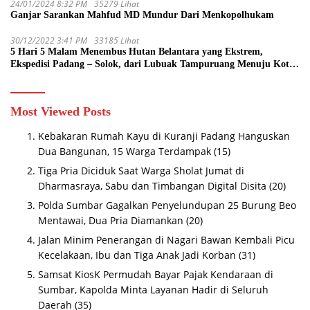
24/01/2024 8:32 PM
35279 Lihat
Ganjar Sarankan Mahfud MD Mundur Dari Menkopolhukam
30/12/2022 3:41 PM
33185 Lihat
5 Hari 5 Malam Menembus Hutan Belantara yang Ekstrem,
Ekspedisi Padang – Solok, dari Lubuak Tampuruang Menuju Koto
Sani Solok Temuan yang jadi Catatan
Most Viewed Posts
Kebakaran Rumah Kayu di Kuranji Padang Hanguskan
Dua Bangunan, 15 Warga Terdampak
(15)
Tiga Pria Diciduk Saat Warga Sholat Jumat di
Dharmasraya, Sabu dan Timbangan Digital Disita
(20)
Polda Sumbar Gagalkan Penyelundupan 25 Burung Beo
Mentawai, Dua Pria Diamankan
(20)
Jalan Minim Penerangan di Nagari Bawan Kembali Picu
Kecelakaan, Ibu dan Tiga Anak Jadi Korban
(31)
Samsat KiosK Permudah Bayar Pajak Kendaraan di
Sumbar, Kapolda Minta Layanan Hadir di Seluruh
Daerah
(35)