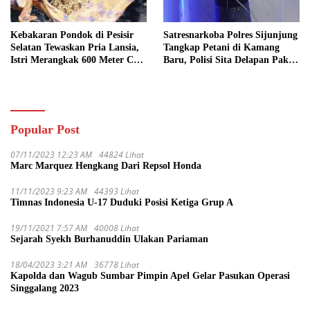
Kebakaran Pondok di Pesisir
Satresnarkoba Polres Sijunjung
Selatan Tewaskan Pria Lansia,
Tangkap Petani di Kamang
Istri Merangkak 600 Meter Cari
Baru, Polisi Sita Delapan Paket
Pertolongan
Diduga Sabu
Popular Post
07/11/2023 12:23 AM
44824 Lihat
Marc Marquez Hengkang Dari Repsol Honda
11/11/2023 9:23 AM
44393 Lihat
Timnas Indonesia U-17 Duduki Posisi Ketiga Grup A
19/11/2021 7:57 AM
40008 Lihat
Sejarah Syekh Burhanuddin Ulakan Pariaman
18/04/2023 3:21 AM
36778 Lihat
Kapolda dan Wagub Sumbar Pimpin Apel Gelar Pasukan Operasi
Singgalang 2023