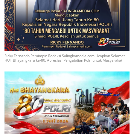
Ricky Fernando Pemimpin Redaksi Salingkamedia.com Ucapkan Selamat
HUT Bhayangkara ke-80, Apresiasi Pengabdian Polri untuk Masyarakat