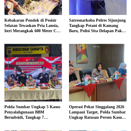
Kebakaran Pondok di Pesisir
Satresnarkoba Polres Sijunjung
Selatan Tewaskan Pria Lansia,
Tangkap Petani di Kamang
Istri Merangkak 600 Meter Cari
Baru, Polisi Sita Delapan Paket
Pertolongan
Diduga Sabu
Polda Sumbar Ungkap 5 Kasus
Operasi Pekat Singgalang 2026
Penyalahgunaan BBM
Lampaui Target, Polda Sumbar
Bersubsidi, Tangkap 7
Ungkap Ratusan Persen Kasus
Tersangka dan Sita 13.298 Liter
Kriminal
Bio Solar