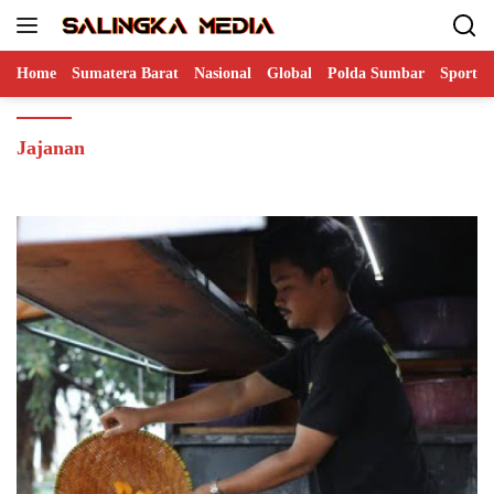
Langsung
ke
konten
Home
Sumatera Barat
Nasional
Global
Polda Sumbar
Sports
Jajanan