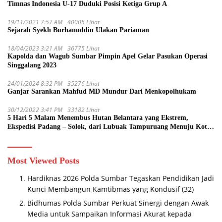
Timnas Indonesia U-17 Duduki Posisi Ketiga Grup A
19/11/2021 7:57 AM
40005 Lihat
Sejarah Syekh Burhanuddin Ulakan Pariaman
18/04/2023 3:21 AM
36775 Lihat
Kapolda dan Wagub Sumbar Pimpin Apel Gelar Pasukan Operasi
Singgalang 2023
24/01/2024 8:32 PM
35276 Lihat
Ganjar Sarankan Mahfud MD Mundur Dari Menkopolhukam
30/12/2022 3:41 PM
33182 Lihat
5 Hari 5 Malam Menembus Hutan Belantara yang Ekstrem,
Ekspedisi Padang – Solok, dari Lubuak Tampuruang Menuju Koto
Sani Solok Temuan yang jadi Catatan
Most Viewed Posts
Hardiknas 2026 Polda Sumbar Tegaskan Pendidikan Jadi
Kunci Membangun Kamtibmas yang Kondusif
(32)
Bidhumas Polda Sumbar Perkuat Sinergi dengan Awak
Media untuk Sampaikan Informasi Akurat kepada