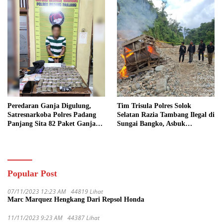
Peredaran Ganja Digulung,
Tim Trisula Polres Solok
Satresnarkoba Polres Padang
Selatan Razia Tambang Ilegal di
Panjang Sita 82 Paket Ganja
Sungai Bangko, Asbuk
Kering Siap Edar di Tanah
Langsung Dimusnahkan
Datar
Popular Post
07/11/2023 12:23 AM
44819 Lihat
Marc Marquez Hengkang Dari Repsol Honda
11/11/2023 9:23 AM
44387 Lihat