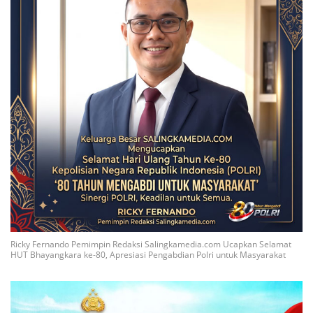
Ricky Fernando Pemimpin Redaksi Salingkamedia.com Ucapkan Selamat
HUT Bhayangkara ke-80, Apresiasi Pengabdian Polri untuk Masyarakat