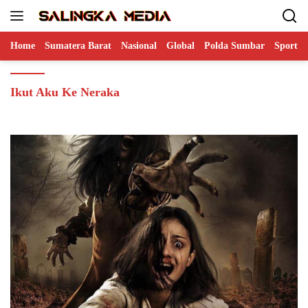
Langsung
ke
konten
Home
Sumatera Barat
Nasional
Global
Polda Sumbar
Sports
Ikut Aku Ke Neraka