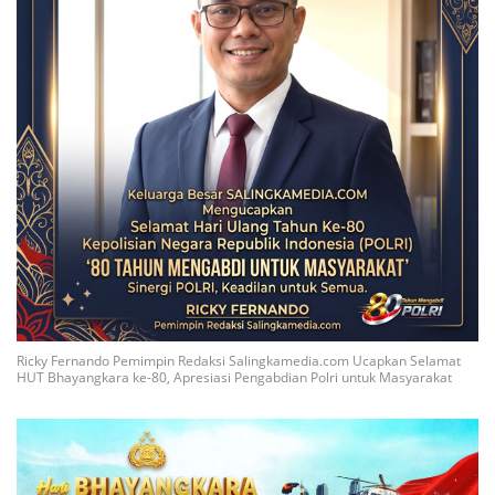
Ricky Fernando Pemimpin Redaksi Salingkamedia.com Ucapkan Selamat
HUT Bhayangkara ke-80, Apresiasi Pengabdian Polri untuk Masyarakat