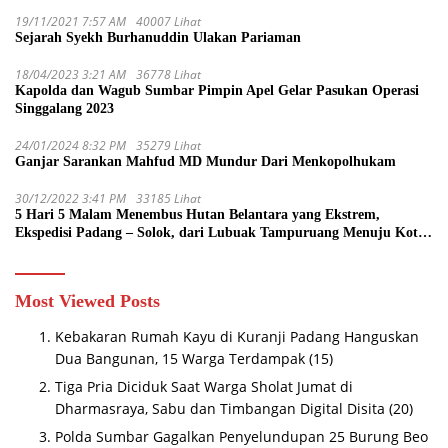
19/11/2021 7:57 AM
40007 Lihat
Sejarah Syekh Burhanuddin Ulakan Pariaman
18/04/2023 3:21 AM
36778 Lihat
Kapolda dan Wagub Sumbar Pimpin Apel Gelar Pasukan Operasi
Singgalang 2023
24/01/2024 8:32 PM
35279 Lihat
Ganjar Sarankan Mahfud MD Mundur Dari Menkopolhukam
30/12/2022 3:41 PM
33185 Lihat
5 Hari 5 Malam Menembus Hutan Belantara yang Ekstrem,
Ekspedisi Padang – Solok, dari Lubuak Tampuruang Menuju Koto
Sani Solok Temuan yang jadi Catatan
Most Viewed Posts
Kebakaran Rumah Kayu di Kuranji Padang Hanguskan
Dua Bangunan, 15 Warga Terdampak
(15)
Tiga Pria Diciduk Saat Warga Sholat Jumat di
Dharmasraya, Sabu dan Timbangan Digital Disita
(20)
Polda Sumbar Gagalkan Penyelundupan 25 Burung Beo