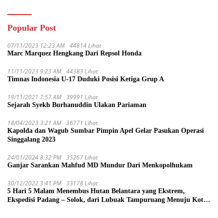
Popular Post
07/11/2023 12:23 AM
44814 Lihat
Marc Marquez Hengkang Dari Repsol Honda
11/11/2023 9:23 AM
44383 Lihat
Timnas Indonesia U-17 Duduki Posisi Ketiga Grup A
19/11/2021 7:57 AM
39991 Lihat
Sejarah Syekh Burhanuddin Ulakan Pariaman
18/04/2023 3:21 AM
36771 Lihat
Kapolda dan Wagub Sumbar Pimpin Apel Gelar Pasukan Operasi
Singgalang 2023
24/01/2024 8:32 PM
35267 Lihat
Ganjar Sarankan Mahfud MD Mundur Dari Menkopolhukam
30/12/2022 3:41 PM
33178 Lihat
5 Hari 5 Malam Menembus Hutan Belantara yang Ekstrem,
Ekspedisi Padang – Solok, dari Lubuak Tampuruang Menuju Koto
Sani Solok Temuan yang jadi Catatan