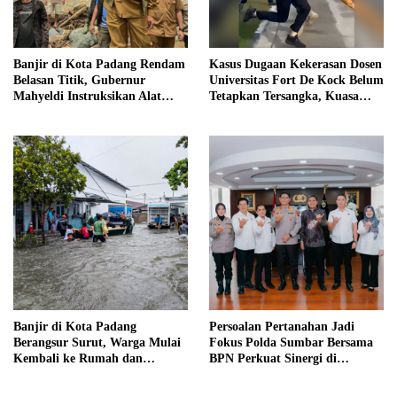
Banjir di Kota Padang Rendam
Kasus Dugaan Kekerasan Dosen
Belasan Titik, Gubernur
Universitas Fort De Kock Belum
Mahyeldi Instruksikan Alat
Tetapkan Tersangka, Kuasa
Berat Segera Turun
Hukum Minta AG Segera
Ditangkap
Banjir di Kota Padang
Persoalan Pertanahan Jadi
Berangsur Surut, Warga Mulai
Fokus Polda Sumbar Bersama
Kembali ke Rumah dan
BPN Perkuat Sinergi di
Bersihkan Lingkungan
Sumatera Barat