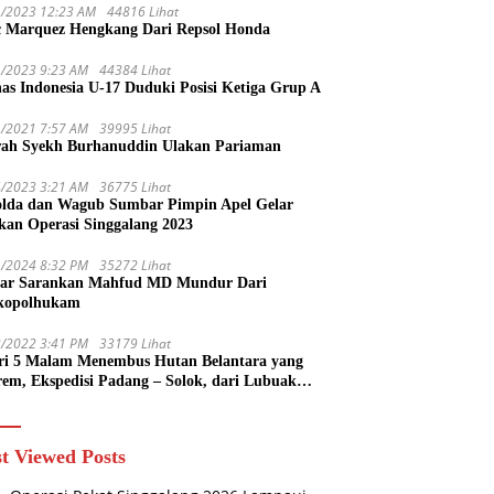
1/2023 12:23 AM
44816 Lihat
 Marquez Hengkang Dari Repsol Honda
1/2023 9:23 AM
44384 Lihat
as Indonesia U-17 Duduki Posisi Ketiga Grup A
1/2021 7:57 AM
39995 Lihat
rah Syekh Burhanuddin Ulakan Pariaman
4/2023 3:21 AM
36775 Lihat
lda dan Wagub Sumbar Pimpin Apel Gelar
kan Operasi Singgalang 2023
1/2024 8:32 PM
35272 Lihat
ar Sarankan Mahfud MD Mundur Dari
kopolhukam
2/2022 3:41 PM
33179 Lihat
ri 5 Malam Menembus Hutan Belantara yang
rem, Ekspedisi Padang – Solok, dari Lubuak
uruang Menuju Koto Sani Solok Temuan yang
 Catatan
t Viewed Posts