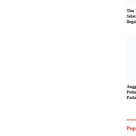
Tim 
Sela
Ileg
Asbu
Dim
Angg
Pedu
Pada
Lang
Bant
Aspi
Pop