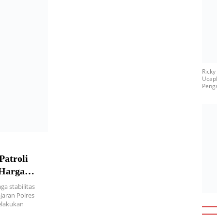
Rick
Ucap
Penga
Patroli
 Harga
ga stabilitas
ajaran Polres
elakukan