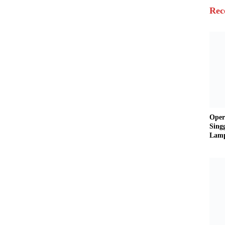
Rec
Oper
Sing
Lamp
Sum
Ratu
Krim