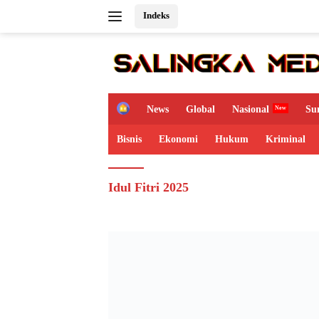
Langsung
Indeks
ke
konten
H
News
Global
Nasional
Su
o
m
Bisnis
Ekonomi
Hukum
Kriminal
e
Idul Fitri 2025