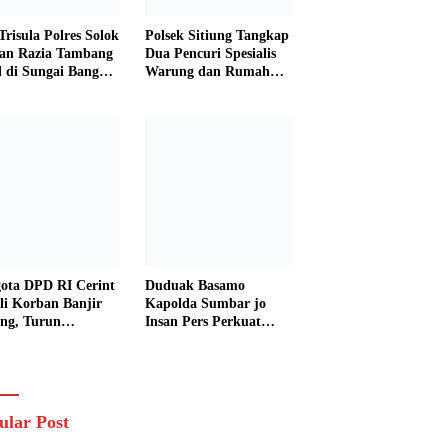
Trisula Polres Solok
Polsek Sitiung Tangkap
tan Razia Tambang
Dua Pencuri Spesialis
al di Sungai Bangko,
Warung dan Rumah
k Langsung
Warga di Dharmasraya
usnahkan
ota DPD RI Cerint
Duduak Basamo
li Korban Banjir
Kapolda Sumbar jo
ng, Turun
Insan Pers Perkuat
sung Salurkan
Sinergi Polda dan Media
uan dan Serap
untuk Pelayanan
rasi Warga
Masyarakat
ular Post