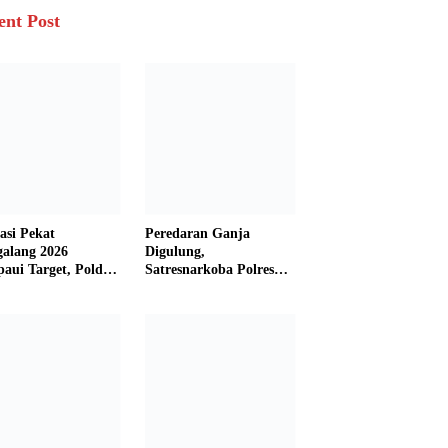
ent Post
asi Pekat
Peredaran Ganja
galang 2026
Digulung,
aui Target, Polda
Satresnarkoba Polres
bar Ungkap
Padang Panjang Sita 82
san Persen Kasus
Paket Ganja Kering
inal
Siap Edar di Tanah
Datar