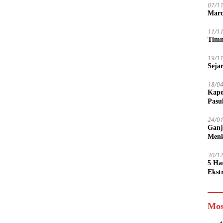
07/1
Marc
11/1
Timn
19/1
Seja
18/0
Kapo
Pasu
24/0
Ganj
Men
30/1
5 Ha
Ekst
Tamp
jadi
Mos