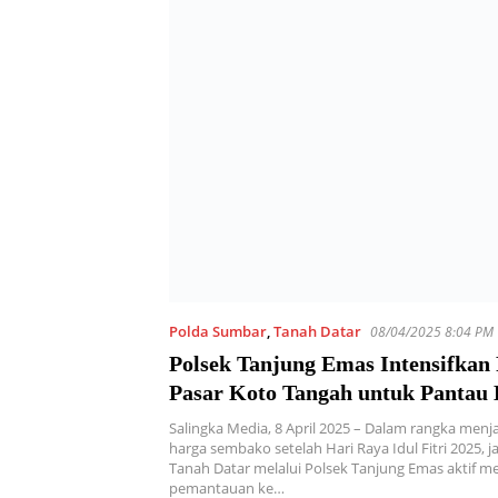
Polda Sumbar
,
Tanah Datar
08/04/2025 8:04 PM
Polsek Tanjung Emas Intensifkan 
Pasar Koto Tangah untuk Pantau
Sembako Usai Lebaran 2025
Salingka Media, 8 April 2025 – Dalam rangka menja
harga sembako setelah Hari Raya Idul Fitri 2025, j
Tanah Datar melalui Polsek Tanjung Emas aktif m
pemantauan ke…