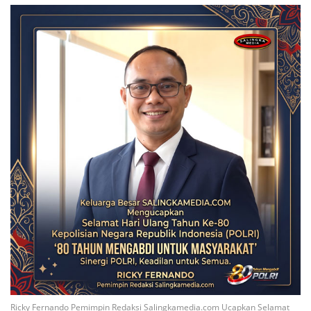
Ricky Fernando Pemimpin Redaksi Salingkamedia.com Ucapkan Selamat