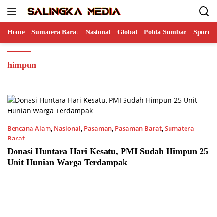
Langsung
ke
konten
Home
Sumatera Barat
Nasional
Global
Polda Sumbar
Sports
himpun
Bencana Alam
,
Nasional
,
Pasaman
,
Pasaman Barat
,
Sumatera
Barat
06/03/2022 7:35 PM
Donasi Huntara Hari Kesatu, PMI Sudah Himpun 25
Unit Hunian Warga Terdampak