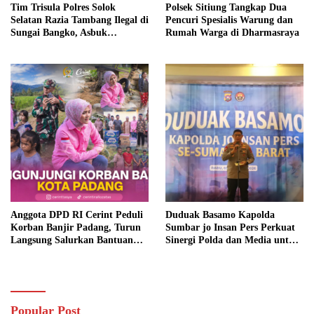
Tim Trisula Polres Solok
Polsek Sitiung Tangkap Dua
Selatan Razia Tambang Ilegal di
Pencuri Spesialis Warung dan
Sungai Bangko, Asbuk
Rumah Warga di Dharmasraya
Langsung Dimusnahkan
Anggota DPD RI Cerint Peduli
Duduak Basamo Kapolda
Korban Banjir Padang, Turun
Sumbar jo Insan Pers Perkuat
Langsung Salurkan Bantuan
Sinergi Polda dan Media untuk
dan Serap Aspirasi Warga
Pelayanan Masyarakat
Popular Post