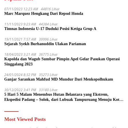
07/11/2023 12:23 AM
44816 Lihat
Marc Marquez Hengkang Dari Repsol Honda
11/11/2023 9:23 AM
44384 Lihat
Timnas Indonesia U-17 Duduki Posisi Ketiga Grup A
19/11/2021 7:57 AM
39996 Lihat
Sejarah Syekh Burhanuddin Ulakan Pariaman
18/04/2023 3:21 AM
36775 Lihat
Kapolda dan Wagub Sumbar Pimpin Apel Gelar Pasukan Operasi
Singgalang 2023
24/01/2024 8:32 PM
35273 Lihat
Ganjar Sarankan Mahfud MD Mundur Dari Menkopolhukam
30/12/2022 3:41 PM
33180 Lihat
5 Hari 5 Malam Menembus Hutan Belantara yang Ekstrem,
Ekspedisi Padang – Solok, dari Lubuak Tampuruang Menuju Koto
Sani Solok Temuan yang jadi Catatan
Most Viewed Posts