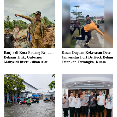
Banjir di Kota Padang Rendam
Kasus Dugaan Kekerasan Dosen
Belasan Titik, Gubernur
Universitas Fort De Kock Belum
Mahyeldi Instruksikan Alat
Tetapkan Tersangka, Kuasa
Berat Segera Turun
Hukum Minta AG Segera
Ditangkap