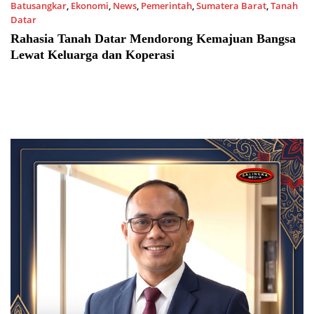
Batusangkar
,
Ekonomi
,
News
,
Pemerintah
,
Sumatera Barat
,
Tanah
Datar
23/07/2025 5:00 PM
Rahasia Tanah Datar Mendorong Kemajuan Bangsa
Lewat Keluarga dan Koperasi