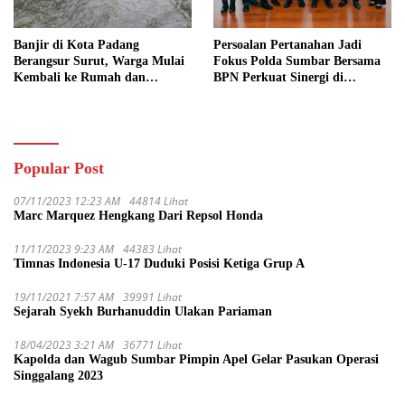
Banjir di Kota Padang
Persoalan Pertanahan Jadi
Berangsur Surut, Warga Mulai
Fokus Polda Sumbar Bersama
Kembali ke Rumah dan
BPN Perkuat Sinergi di
Bersihkan Lingkungan
Sumatera Barat
Popular Post
07/11/2023 12:23 AM
44814 Lihat
Marc Marquez Hengkang Dari Repsol Honda
11/11/2023 9:23 AM
44383 Lihat
Timnas Indonesia U-17 Duduki Posisi Ketiga Grup A
19/11/2021 7:57 AM
39991 Lihat
Sejarah Syekh Burhanuddin Ulakan Pariaman
18/04/2023 3:21 AM
36771 Lihat
Kapolda dan Wagub Sumbar Pimpin Apel Gelar Pasukan Operasi
Singgalang 2023