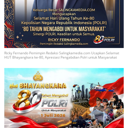
Ricky Fernando Pemimpin Redaksi Salingkamedia.com Ucapkan Selamat
HUT Bhayangkara ke-80, Apresiasi Pengabdian Polri untuk Masyarakat