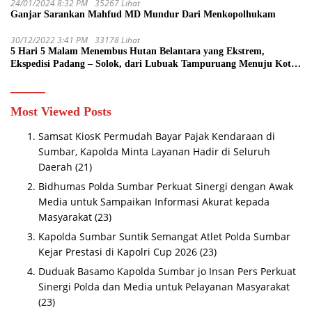
24/01/2024 8:32 PM
35267 Lihat
Ganjar Sarankan Mahfud MD Mundur Dari Menkopolhukam
30/12/2022 3:41 PM
33178 Lihat
5 Hari 5 Malam Menembus Hutan Belantara yang Ekstrem,
Ekspedisi Padang – Solok, dari Lubuak Tampuruang Menuju Koto
Sani Solok Temuan yang jadi Catatan
Most Viewed Posts
Samsat KiosK Permudah Bayar Pajak Kendaraan di
Sumbar, Kapolda Minta Layanan Hadir di Seluruh
Daerah
(21)
Bidhumas Polda Sumbar Perkuat Sinergi dengan Awak
Media untuk Sampaikan Informasi Akurat kepada
Masyarakat
(23)
Kapolda Sumbar Suntik Semangat Atlet Polda Sumbar
Kejar Prestasi di Kapolri Cup 2026
(23)
Duduak Basamo Kapolda Sumbar jo Insan Pers Perkuat
Sinergi Polda dan Media untuk Pelayanan Masyarakat
(23)