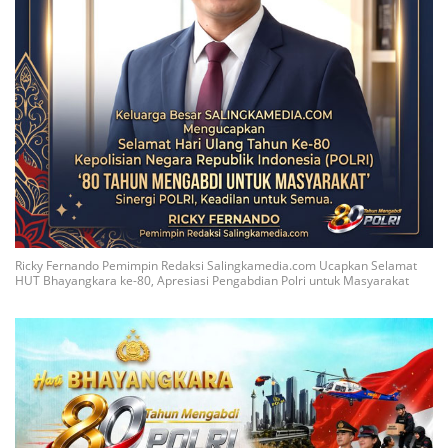
Ricky Fernando Pemimpin Redaksi Salingkamedia.com Ucapkan Selamat
HUT Bhayangkara ke-80, Apresiasi Pengabdian Polri untuk Masyarakat