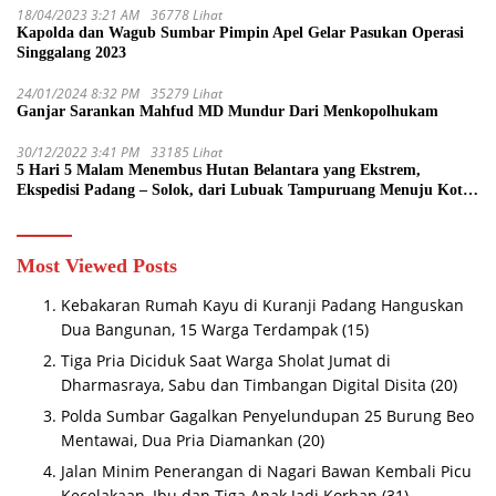
18/04/2023 3:21 AM
36778 Lihat
Kapolda dan Wagub Sumbar Pimpin Apel Gelar Pasukan Operasi
Singgalang 2023
24/01/2024 8:32 PM
35279 Lihat
Ganjar Sarankan Mahfud MD Mundur Dari Menkopolhukam
30/12/2022 3:41 PM
33185 Lihat
5 Hari 5 Malam Menembus Hutan Belantara yang Ekstrem,
Ekspedisi Padang – Solok, dari Lubuak Tampuruang Menuju Koto
Sani Solok Temuan yang jadi Catatan
Most Viewed Posts
Kebakaran Rumah Kayu di Kuranji Padang Hanguskan
Dua Bangunan, 15 Warga Terdampak
(15)
Tiga Pria Diciduk Saat Warga Sholat Jumat di
Dharmasraya, Sabu dan Timbangan Digital Disita
(20)
Polda Sumbar Gagalkan Penyelundupan 25 Burung Beo
Mentawai, Dua Pria Diamankan
(20)
Jalan Minim Penerangan di Nagari Bawan Kembali Picu
Kecelakaan, Ibu dan Tiga Anak Jadi Korban
(31)