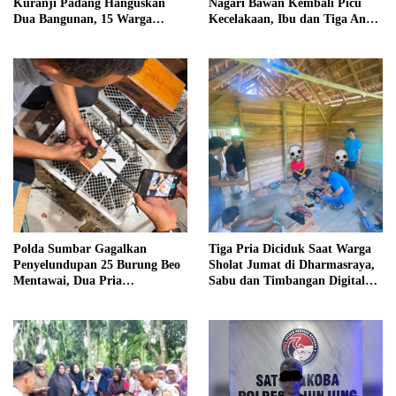
Kuranji Padang Hanguskan
Nagari Bawan Kembali Picu
Dua Bangunan, 15 Warga
Kecelakaan, Ibu dan Tiga Anak
Terdampak
Jadi Korban
Polda Sumbar Gagalkan
Tiga Pria Diciduk Saat Warga
Penyelundupan 25 Burung Beo
Sholat Jumat di Dharmasraya,
Mentawai, Dua Pria
Sabu dan Timbangan Digital
Diamankan
Disita