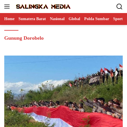
Langsung
ke
konten
Home
Sumatera Barat
Nasional
Global
Polda Sumbar
Sports
Gunung Dorobelo