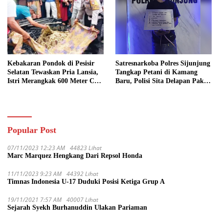
Kebakaran Pondok di Pesisir
Satresnarkoba Polres Sijunjung
Selatan Tewaskan Pria Lansia,
Tangkap Petani di Kamang
Istri Merangkak 600 Meter Cari
Baru, Polisi Sita Delapan Paket
Pertolongan
Diduga Sabu
Popular Post
07/11/2023 12:23 AM
44823 Lihat
Marc Marquez Hengkang Dari Repsol Honda
11/11/2023 9:23 AM
44392 Lihat
Timnas Indonesia U-17 Duduki Posisi Ketiga Grup A
19/11/2021 7:57 AM
40007 Lihat
Sejarah Syekh Burhanuddin Ulakan Pariaman