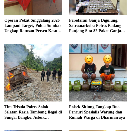
Operasi Pekat Singgalang 2026
Peredaran Ganja Digulung,
Lampaui Target, Polda Sumbar
Satresnarkoba Polres Padang
Ungkap Ratusan Persen Kasus
Panjang Sita 82 Paket Ganja
Kriminal
Kering Siap Edar di Tanah
Datar
Tim Trisula Polres Solok
Polsek Sitiung Tangkap Dua
Selatan Razia Tambang Ilegal di
Pencuri Spesialis Warung dan
Sungai Bangko, Asbuk
Rumah Warga di Dharmasraya
Langsung Dimusnahkan