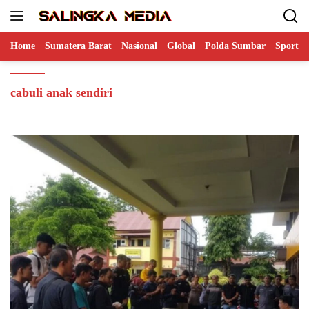
Langsung
ke
konten
Home
Sumatera Barat
Nasional
Global
Polda Sumbar
Sports
cabuli anak sendiri