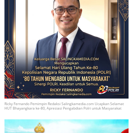
Ricky Fernando Pemimpin Redaksi Salingkamedia.com Ucapkan Selamat
HUT Bhayangkara ke-80, Apresiasi Pengabdian Polri untuk Masyarakat