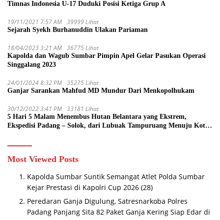
Timnas Indonesia U-17 Duduki Posisi Ketiga Grup A
19/11/2021 7:57 AM
39999 Lihat
Sejarah Syekh Burhanuddin Ulakan Pariaman
18/04/2023 3:21 AM
36775 Lihat
Kapolda dan Wagub Sumbar Pimpin Apel Gelar Pasukan Operasi
Singgalang 2023
24/01/2024 8:32 PM
35275 Lihat
Ganjar Sarankan Mahfud MD Mundur Dari Menkopolhukam
30/12/2022 3:41 PM
33181 Lihat
5 Hari 5 Malam Menembus Hutan Belantara yang Ekstrem,
Ekspedisi Padang – Solok, dari Lubuak Tampuruang Menuju Koto
Sani Solok Temuan yang jadi Catatan
Most Viewed Posts
Kapolda Sumbar Suntik Semangat Atlet Polda Sumbar
Kejar Prestasi di Kapolri Cup 2026
(28)
Peredaran Ganja Digulung, Satresnarkoba Polres
Padang Panjang Sita 82 Paket Ganja Kering Siap Edar di