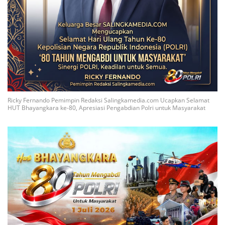
Ricky Fernando Pemimpin Redaksi Salingkamedia.com Ucapkan Selamat
HUT Bhayangkara ke-80, Apresiasi Pengabdian Polri untuk Masyarakat