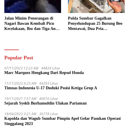
Jalan Minim Penerangan di
Polda Sumbar Gagalkan
Nagari Bawan Kembali Picu
Penyelundupan 25 Burung Beo
Kecelakaan, Ibu dan Tiga Anak
Mentawai, Dua Pria
Jadi Korban
Diamankan
Popular Post
07/11/2023 12:23 AM
44824 Lihat
Marc Marquez Hengkang Dari Repsol Honda
11/11/2023 9:23 AM
44393 Lihat
Timnas Indonesia U-17 Duduki Posisi Ketiga Grup A
19/11/2021 7:57 AM
40010 Lihat
Sejarah Syekh Burhanuddin Ulakan Pariaman
18/04/2023 3:21 AM
36778 Lihat
Kapolda dan Wagub Sumbar Pimpin Apel Gelar Pasukan Operasi
Singgalang 2023