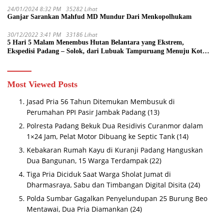
24/01/2024 8:32 PM
35282 Lihat
Ganjar Sarankan Mahfud MD Mundur Dari Menkopolhukam
30/12/2022 3:41 PM
33186 Lihat
5 Hari 5 Malam Menembus Hutan Belantara yang Ekstrem,
Ekspedisi Padang – Solok, dari Lubuak Tampuruang Menuju Koto
Sani Solok Temuan yang jadi Catatan
Most Viewed Posts
Jasad Pria 56 Tahun Ditemukan Membusuk di
Perumahan PPI Pasir Jambak Padang
(13)
Polresta Padang Bekuk Dua Residivis Curanmor dalam
1×24 Jam, Pelat Motor Dibuang ke Septic Tank
(14)
Kebakaran Rumah Kayu di Kuranji Padang Hanguskan
Dua Bangunan, 15 Warga Terdampak
(22)
Tiga Pria Diciduk Saat Warga Sholat Jumat di
Dharmasraya, Sabu dan Timbangan Digital Disita
(24)
Polda Sumbar Gagalkan Penyelundupan 25 Burung Beo
Mentawai, Dua Pria Diamankan
(24)