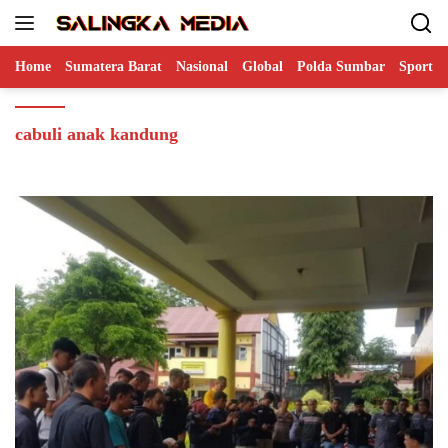
Langsung
ke
konten
Home
Sumatera Barat
Nasional
Global
Polda Sumbar
Sports
cabuli anak kandung