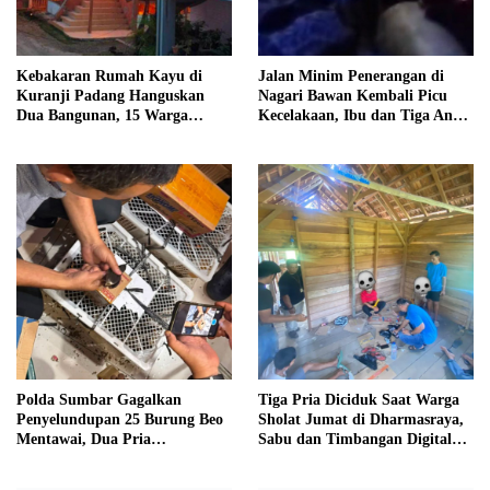
Kebakaran Rumah Kayu di
Jalan Minim Penerangan di
Kuranji Padang Hanguskan
Nagari Bawan Kembali Picu
Dua Bangunan, 15 Warga
Kecelakaan, Ibu dan Tiga Anak
Terdampak
Jadi Korban
Polda Sumbar Gagalkan
Tiga Pria Diciduk Saat Warga
Penyelundupan 25 Burung Beo
Sholat Jumat di Dharmasraya,
Mentawai, Dua Pria
Sabu dan Timbangan Digital
Diamankan
Disita