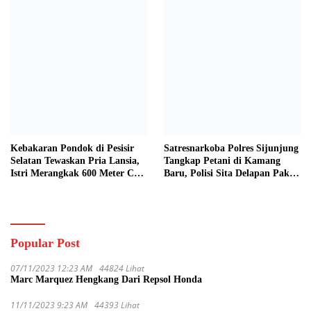
Kebakaran Pondok di Pesisir
Satresnarkoba Polres Sijunjung
Selatan Tewaskan Pria Lansia,
Tangkap Petani di Kamang
Istri Merangkak 600 Meter Cari
Baru, Polisi Sita Delapan Paket
Pertolongan
Diduga Sabu
Popular Post
07/11/2023 12:23 AM
44824 Lihat
Marc Marquez Hengkang Dari Repsol Honda
11/11/2023 9:23 AM
44393 Lihat