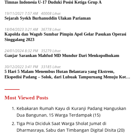
Timnas Indonesia U-17 Duduki Posisi Ketiga Grup A
19/11/2021 7:57 AM
40008 Lihat
Sejarah Syekh Burhanuddin Ulakan Pariaman
18/04/2023 3:21 AM
36778 Lihat
Kapolda dan Wagub Sumbar Pimpin Apel Gelar Pasukan Operasi
Singgalang 2023
24/01/2024 8:32 PM
35279 Lihat
Ganjar Sarankan Mahfud MD Mundur Dari Menkopolhukam
30/12/2022 3:41 PM
33185 Lihat
5 Hari 5 Malam Menembus Hutan Belantara yang Ekstrem,
Ekspedisi Padang – Solok, dari Lubuak Tampuruang Menuju Koto
Sani Solok Temuan yang jadi Catatan
Most Viewed Posts
Kebakaran Rumah Kayu di Kuranji Padang Hanguskan
Dua Bangunan, 15 Warga Terdampak
(15)
Tiga Pria Diciduk Saat Warga Sholat Jumat di
Dharmasraya, Sabu dan Timbangan Digital Disita
(20)