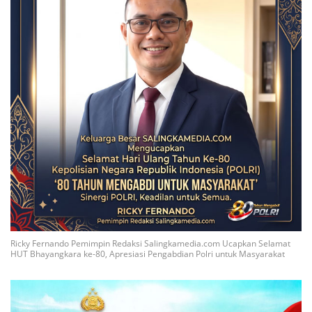
Ricky Fernando Pemimpin Redaksi Salingkamedia.com Ucapkan Selamat
HUT Bhayangkara ke-80, Apresiasi Pengabdian Polri untuk Masyarakat