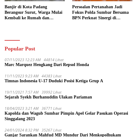
Banjir di Kota Padang
Persoalan Pertanahan Jadi
Berangsur Surut, Warga Mulai
Fokus Polda Sumbar Bersama
Kembali ke Rumah dan
BPN Perkuat Sinergi di
Bersihkan Lingkungan
Sumatera Barat
Popular Post
07/11/2023 12:23 AM
44814 Lihat
Marc Marquez Hengkang Dari Repsol Honda
11/11/2023 9:23 AM
44383 Lihat
Timnas Indonesia U-17 Duduki Posisi Ketiga Grup A
19/11/2021 7:57 AM
39992 Lihat
Sejarah Syekh Burhanuddin Ulakan Pariaman
18/04/2023 3:21 AM
36771 Lihat
Kapolda dan Wagub Sumbar Pimpin Apel Gelar Pasukan Operasi
Singgalang 2023
24/01/2024 8:32 PM
35267 Lihat
Ganjar Sarankan Mahfud MD Mundur Dari Menkopolhukam