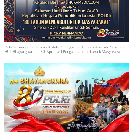
Ricky Fernando Pemimpin Redaksi Salingkamedia.com Ucapkan Selamat
HUT Bhayangkara ke-80, Apresiasi Pengabdian Polri untuk Masyarakat