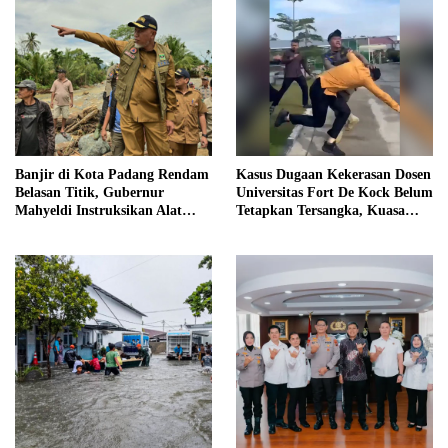
Banjir di Kota Padang Rendam
Kasus Dugaan Kekerasan Dosen
Belasan Titik, Gubernur
Universitas Fort De Kock Belum
Mahyeldi Instruksikan Alat
Tetapkan Tersangka, Kuasa
Berat Segera Turun
Hukum Minta AG Segera
Ditangkap