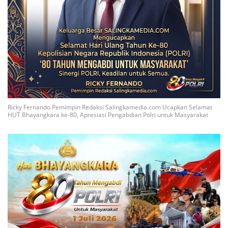
Ricky Fernando Pemimpin Redaksi Salingkamedia.com Ucapkan Selamat
HUT Bhayangkara ke-80, Apresiasi Pengabdian Polri untuk Masyarakat