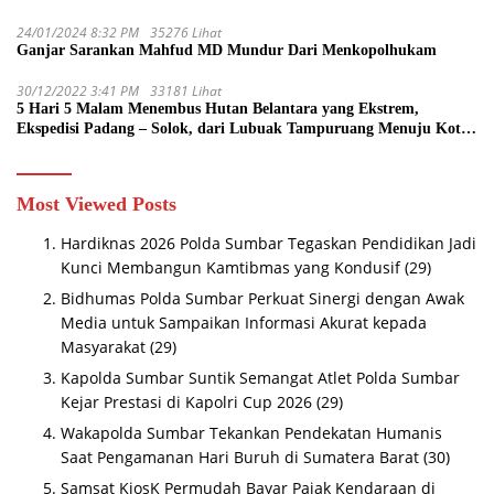
24/01/2024 8:32 PM
35276 Lihat
Ganjar Sarankan Mahfud MD Mundur Dari Menkopolhukam
30/12/2022 3:41 PM
33181 Lihat
5 Hari 5 Malam Menembus Hutan Belantara yang Ekstrem,
Ekspedisi Padang – Solok, dari Lubuak Tampuruang Menuju Koto
Sani Solok Temuan yang jadi Catatan
Most Viewed Posts
Hardiknas 2026 Polda Sumbar Tegaskan Pendidikan Jadi
Kunci Membangun Kamtibmas yang Kondusif
(29)
Bidhumas Polda Sumbar Perkuat Sinergi dengan Awak
Media untuk Sampaikan Informasi Akurat kepada
Masyarakat
(29)
Kapolda Sumbar Suntik Semangat Atlet Polda Sumbar
Kejar Prestasi di Kapolri Cup 2026
(29)
Wakapolda Sumbar Tekankan Pendekatan Humanis
Saat Pengamanan Hari Buruh di Sumatera Barat
(30)
Samsat KiosK Permudah Bayar Pajak Kendaraan di