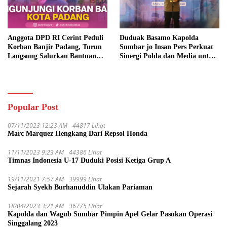
Anggota DPD RI Cerint Peduli
Duduak Basamo Kapolda
Korban Banjir Padang, Turun
Sumbar jo Insan Pers Perkuat
Langsung Salurkan Bantuan
Sinergi Polda dan Media untuk
dan Serap Aspirasi Warga
Pelayanan Masyarakat
Popular Post
07/11/2023 12:23 AM
44817 Lihat
Marc Marquez Hengkang Dari Repsol Honda
11/11/2023 9:23 AM
44386 Lihat
Timnas Indonesia U-17 Duduki Posisi Ketiga Grup A
19/11/2021 7:57 AM
39999 Lihat
Sejarah Syekh Burhanuddin Ulakan Pariaman
18/04/2023 3:21 AM
36775 Lihat
Kapolda dan Wagub Sumbar Pimpin Apel Gelar Pasukan Operasi
Singgalang 2023