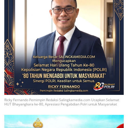
Ricky Fernando Pemimpin Redaksi Salingkamedia.com Ucapkan Selamat
HUT Bhayangkara ke-80, Apresiasi Pengabdian Polri untuk Masyarakat