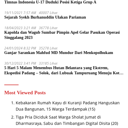
Timnas Indonesia U-17 Duduki Posisi Ketiga Grup A
19/11/2021 7:57 AM
40007 Lihat
Sejarah Syekh Burhanuddin Ulakan Pariaman
18/04/2023 3:21 AM
36778 Lihat
Kapolda dan Wagub Sumbar Pimpin Apel Gelar Pasukan Operasi
Singgalang 2023
24/01/2024 8:32 PM
35278 Lihat
Ganjar Sarankan Mahfud MD Mundur Dari Menkopolhukam
30/12/2022 3:41 PM
33185 Lihat
5 Hari 5 Malam Menembus Hutan Belantara yang Ekstrem,
Ekspedisi Padang – Solok, dari Lubuak Tampuruang Menuju Koto
Sani Solok Temuan yang jadi Catatan
Most Viewed Posts
Kebakaran Rumah Kayu di Kuranji Padang Hanguskan
Dua Bangunan, 15 Warga Terdampak
(15)
Tiga Pria Diciduk Saat Warga Sholat Jumat di
Dharmasraya, Sabu dan Timbangan Digital Disita
(20)