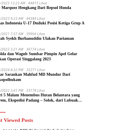
1/2023 12:23 AM
44815 Lihat
 Marquez Hengkang Dari Repsol Honda
1/2023 9:23 AM
44384 Lihat
as Indonesia U-17 Duduki Posisi Ketiga Grup A
1/2021 7:57 AM
39994 Lihat
rah Syekh Burhanuddin Ulakan Pariaman
4/2023 3:21 AM
36774 Lihat
lda dan Wagub Sumbar Pimpin Apel Gelar
kan Operasi Singgalang 2023
1/2024 8:32 PM
35271 Lihat
ar Sarankan Mahfud MD Mundur Dari
kopolhukam
2/2022 3:41 PM
33178 Lihat
ri 5 Malam Menembus Hutan Belantara yang
rem, Ekspedisi Padang – Solok, dari Lubuak
uruang Menuju Koto Sani Solok Temuan yang
 Catatan
t Viewed Posts