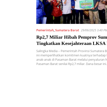
Pemerintah
,
Sumatera Barat
29/06/2025 3:40 P
Rp2,7 Miliar Hibah Pemprov Sum
Tingkatkan Kesejahteraan LKSA
Barat
Salingka Media – Pemerintah Provinsi Sumatera B
ini memperlihatkan komitmen kuatnya terhadap 
anak-anak di Pasaman Barat melalui penyaluran 
Pasaman Barat senilai Rp2,7 miliar. Dana besar in