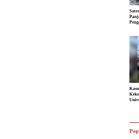
Satr
Panj
Peng
Poli
Bara
Kasu
Keke
Univ
Kock
Ters
Huk
Sege
Pop