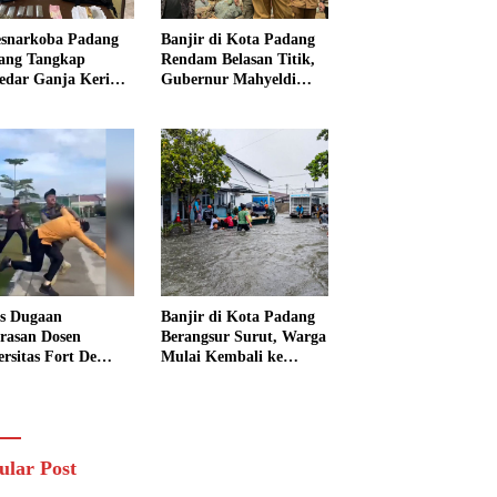
esnarkoba Padang
Banjir di Kota Padang
ang Tangkap
Rendam Belasan Titik,
edar Ganja Kering,
Gubernur Mahyeldi
si Sita Enam Paket
Instruksikan Alat Berat
ng Bukti
Segera Turun
s Dugaan
Banjir di Kota Padang
rasan Dosen
Berangsur Surut, Warga
ersitas Fort De
Mulai Kembali ke
 Belum Tetapkan
Rumah dan Bersihkan
angka, Kuasa
Lingkungan
um Minta AG
ra Ditangkap
ular Post