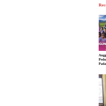
Rec
Angg
Pedu
Pada
Lang
Bant
Aspi