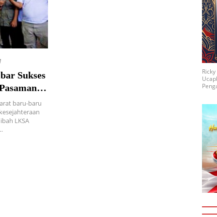
M
Rick
bar Sukses
Ucap
Penga
 Pasaman
arat baru-baru
kesejahteraan
hibah LKSA
i…