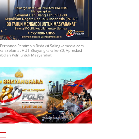
y Fernando Pemimpin Redaksi Salingkamedia.com
kan Selamat HUT Bhayangkara ke-80, Apresiasi
bdian Polri untuk Masyarakat