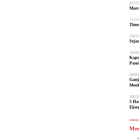
07/1
Marc
11/1
Timn
19/1
Seja
18/0
Kapo
Pasu
24/0
Ganj
Men
30/1
5 Ha
Ekst
Tamp
jadi
Mos