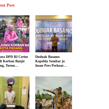
ent Post
ota DPD RI Cerint
Duduak Basamo
li Korban Banjir
Kapolda Sumbar jo
ng, Turun
Insan Pers Perkuat
sung Salurkan
Sinergi Polda dan Media
uan dan Serap
untuk Pelayanan
rasi Warga
Masyarakat