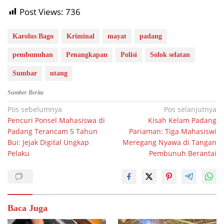
Post Views:
736
Karolus Bago
Kriminal
mayat
padang
pembunuhan
Penangkapan
Polisi
Solok selatan
Sumbar
utang
Sumber Berita
Navigasi
Pos sebelumnya
Pos selanjutnya
Pencuri Ponsel Mahasiswa di
Kisah Kelam Padang
pos
Padang Terancam 5 Tahun
Pariaman: Tiga Mahasiswi
Bui: Jejak Digital Ungkap
Meregang Nyawa di Tangan
Pelaku
Pembunuh Berantai
Baca Juga