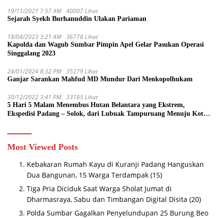
19/11/2021 7:57 AM
40007 Lihat
Sejarah Syekh Burhanuddin Ulakan Pariaman
18/04/2023 3:21 AM
36778 Lihat
Kapolda dan Wagub Sumbar Pimpin Apel Gelar Pasukan Operasi
Singgalang 2023
24/01/2024 8:32 PM
35279 Lihat
Ganjar Sarankan Mahfud MD Mundur Dari Menkopolhukam
30/12/2022 3:41 PM
33185 Lihat
5 Hari 5 Malam Menembus Hutan Belantara yang Ekstrem,
Ekspedisi Padang – Solok, dari Lubuak Tampuruang Menuju Koto
Sani Solok Temuan yang jadi Catatan
Most Viewed Posts
Kebakaran Rumah Kayu di Kuranji Padang Hanguskan
Dua Bangunan, 15 Warga Terdampak
(15)
Tiga Pria Diciduk Saat Warga Sholat Jumat di
Dharmasraya, Sabu dan Timbangan Digital Disita
(20)
Polda Sumbar Gagalkan Penyelundupan 25 Burung Beo