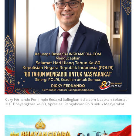
Ricky Fernando Pemimpin Redaksi Salingkamedia.com Ucapkan Selamat
HUT Bhayangkara ke-80, Apresiasi Pengabdian Polri untuk Masyarakat