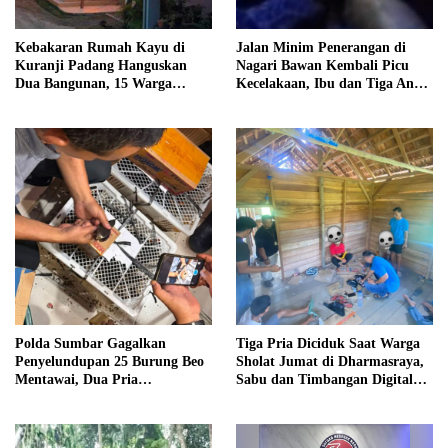
Kebakaran Rumah Kayu di
Jalan Minim Penerangan di
Kuranji Padang Hanguskan
Nagari Bawan Kembali Picu
Dua Bangunan, 15 Warga
Kecelakaan, Ibu dan Tiga Anak
Terdampak
Jadi Korban
Polda Sumbar Gagalkan
Tiga Pria Diciduk Saat Warga
Penyelundupan 25 Burung Beo
Sholat Jumat di Dharmasraya,
Mentawai, Dua Pria
Sabu dan Timbangan Digital
Diamankan
Disita