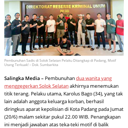
Pembunuhan Sadis di Solok Selatan Pelaku Ditangkap di Padang, Motif
Utang Terkuak! – Dok. Sumbarkita
Salingka Media –
Pembunuhan
dua wanita yang
menggegerkan Solok Selatan
akhirnya menemukan
titik terang. Pelaku utama, Karolus Bago (34), yang tak
lain adalah anggota keluarga korban, berhasil
diringkus aparat kepolisian di Kota Padang pada Jumat
(20/6) malam sekitar pukul 22.00 WIB. Penangkapan
ini menjadi jawaban atas teka-teki motif di balik