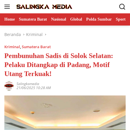
Langsung
ke
konten
Home
Sumatera Barat
Nasional
Global
Polda Sumbar
Sports
Beranda
Kriminal
Kriminal
,
Sumatera Barat
Pembunuhan Sadis di Solok Selatan:
Pelaku Ditangkap di Padang, Motif
Utang Terkuak!
Salingkamedia
21/06/2025 10:28 AM