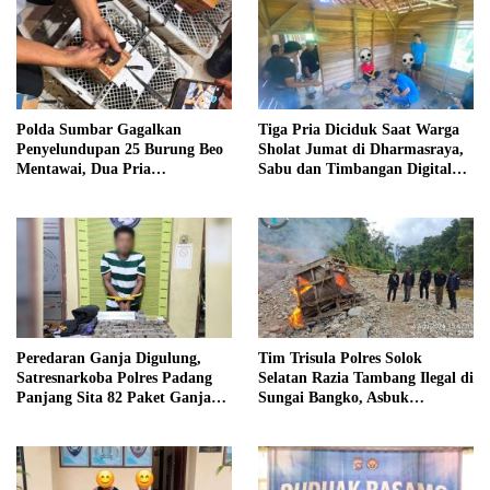
Polda Sumbar Gagalkan
Tiga Pria Diciduk Saat Warga
Penyelundupan 25 Burung Beo
Sholat Jumat di Dharmasraya,
Mentawai, Dua Pria
Sabu dan Timbangan Digital
Diamankan
Disita
Peredaran Ganja Digulung,
Tim Trisula Polres Solok
Satresnarkoba Polres Padang
Selatan Razia Tambang Ilegal di
Panjang Sita 82 Paket Ganja
Sungai Bangko, Asbuk
Kering Siap Edar di Tanah
Langsung Dimusnahkan
Datar