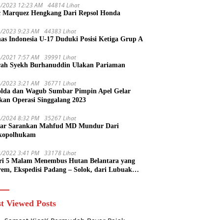
1/2023 12:23 AM
44814 Lihat
 Marquez Hengkang Dari Repsol Honda
1/2023 9:23 AM
44383 Lihat
as Indonesia U-17 Duduki Posisi Ketiga Grup A
1/2021 7:57 AM
39991 Lihat
rah Syekh Burhanuddin Ulakan Pariaman
4/2023 3:21 AM
36771 Lihat
lda dan Wagub Sumbar Pimpin Apel Gelar
kan Operasi Singgalang 2023
1/2024 8:32 PM
35267 Lihat
ar Sarankan Mahfud MD Mundur Dari
kopolhukam
2/2022 3:41 PM
33178 Lihat
ri 5 Malam Menembus Hutan Belantara yang
rem, Ekspedisi Padang – Solok, dari Lubuak
uruang Menuju Koto Sani Solok Temuan yang
 Catatan
t Viewed Posts