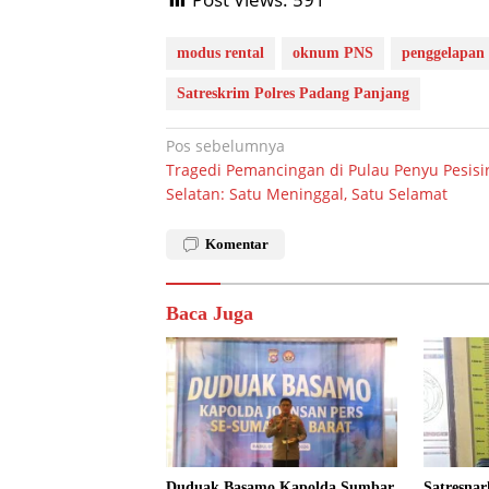
modus rental
oknum PNS
penggelapan
Satreskrim Polres Padang Panjang
Navigasi
Pos sebelumnya
Tragedi Pemancingan di Pulau Penyu Pesisi
pos
Selatan: Satu Meninggal, Satu Selamat
Komentar
Baca Juga
Duduak Basamo Kapolda Sumbar
Satresna