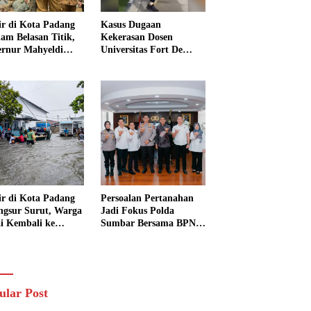
ir di Kota Padang
Kasus Dugaan
am Belasan Titik,
Kekerasan Dosen
rnur Mahyeldi
Universitas Fort De
ruksikan Alat Berat
Kock Belum Tetapkan
ra Turun
Tersangka, Kuasa
Hukum Minta AG
Segera Ditangkap
ir di Kota Padang
Persoalan Pertanahan
ngsur Surut, Warga
Jadi Fokus Polda
i Kembali ke
Sumbar Bersama BPN
h dan Bersihkan
Perkuat Sinergi di
kungan
Sumatera Barat
ular Post