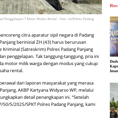
Rec
bat Penggelapan 7 Motor Modus Rental – Foto : Ist/Polres Padang
ncoreng citra aparatur sipil negara di Padang
njang berinisial ZH (43) harus berurusan
Kriminal (Satreskrim) Polres Padang Panjang
n penggelapan. Tak tanggung-tanggung, pria ini
Dud
da motor milik warga dengan modus yang cukup
Kapo
saha rental.
Insa
Sine
untu
berawal dari laporan masyarakat yang merasa
Masy
 Panjang, AKBP Kartyana Widyarso WP, melalui
gungkapkan detail penangkapan ini. “Setelah
/50/5/2025/SPKT Polres Padang Panjang, kami
.