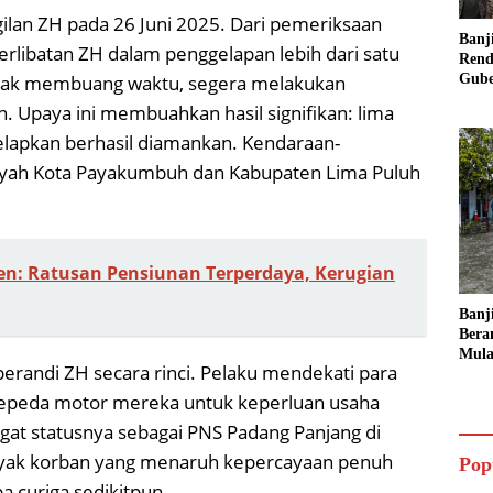
ilan ZH pada 26 Juni 2025. Dari pemeriksaan
Banj
erlibatan ZH dalam penggelapan lebih dari satu
Rend
Gube
n tak membuang waktu, segera melakukan
Inst
 Upaya ini membuahkan hasil signifikan: lima
Sege
gelapkan berhasil diamankan. Kendaraan-
layah Kota Payakumbuh dan Kabupaten Lima Puluh
n: Ratusan Pensiunan Terperdaya, Kerugian
Banj
Bera
Mula
randi ZH secara rinci. Pelaku mendekati para
Ruma
Ling
sepeda motor mereka untuk keperluan usaha
ngat statusnya sebagai PNS Padang Panjang di
anyak korban yang menaruh kepercayaan penuh
Pop
 curiga sedikitpun.