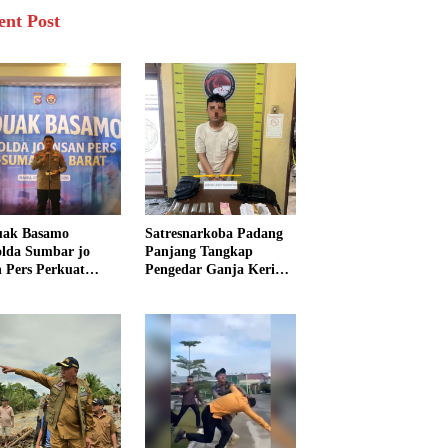
ent Post
uak Basamo
Satresnarkoba Padang
lda Sumbar jo
Panjang Tangkap
n Pers Perkuat
Pengedar Ganja Kering,
rgi Polda dan Media
Polisi Sita Enam Paket
k Pelayanan
Barang Bukti
arakat