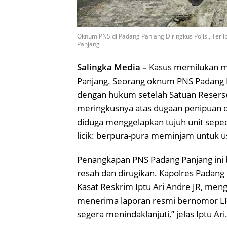
Oknum PNS di Padang Panjang Diringkus Polisi, Terli
Panjang
Salingka Media –
Kasus memilukan me
Panjang. Seorang oknum PNS Padang Pa
dengan hukum setelah Satuan Reserse 
meringkusnya atas dugaan penipuan da
diduga menggelapkan tujuh unit sepe
licik: berpura-pura meminjam untuk u
Penangkapan PNS Padang Panjang ini 
resah dan dirugikan. Kapolres Padang
Kasat Reskrim Iptu Ari Andre JR, men
menerima laporan resmi bernomor LP
segera menindaklanjuti,” jelas Iptu Ari