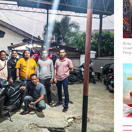
Rick
Ucap
Penga