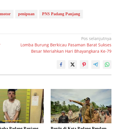
 motor
penipuan
PNS Padang Panjang
Pos selanjutnya
r
Lomba Burung Berkicau Pasaman Barat Sukses
Besar Meriahkan Hari Bhayangkara Ke-79
rkoba Padang Panjang
Banjir di Kota Padang Rendam