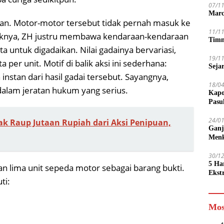
07/1
Marc
an. Motor-motor tersebut tidak pernah masuk ke
11/1
liknya, ZH justru membawa kendaraan-kendaraan
Timn
 untuk digadaikan. Nilai gadainya bervariasi,
19/1
a per unit. Motif di balik aksi ini sederhana:
Seja
nstan dari hasil gadai tersebut. Sayangnya,
18/0
dalam jeratan hukum yang serius.
Kapo
Pasu
24/0
ak Raup Jutaan Rupiah dari Aksi Penipuan,
Ganj
Men
30/1
5 Ha
n lima unit sepeda motor sebagai barang bukti.
Ekst
ti:
Tamp
jadi
Mos