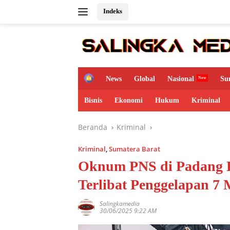
Langsung
Indeks
ke
konten
H
News
Global
Nasional
Su
o
m
Bisnis
Ekonomi
Hukum
Kriminal
e
Beranda
Kriminal
Kriminal
,
Sumatera Barat
Oknum PNS di Padang Pa
Terlibat Penggelapan 7
Salingkamedia
30/06/2025 9:22 AM