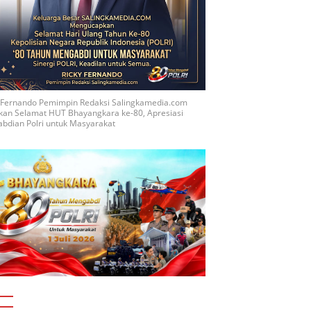
y Fernando Pemimpin Redaksi Salingkamedia.com
kan Selamat HUT Bhayangkara ke-80, Apresiasi
bdian Polri untuk Masyarakat