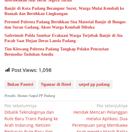
Instruksikan Alat Berat Segera Turun
Banjir di Kota Padang Berangsur Surut, Warga Mulai Kembali ke
Rumah dan Bersihkan Lingkungan
Personel Polresta Padang Bersihkan Sisa Material Banjir di Bungus
dan Surau Gadang, Akses Warga Kembali Dibuka
Satbrimob Polda Sumbar Evakuasi Warga Terjebak Banjir di Aia
Pacah Saat Hujan Deras Landa Padang
Tim Klewang Polresta Padang Tangkap Pelaku Pencurian
Bermodus Tuduhan Asusila
Post Views:
1,098
Bukan Pasutri
Ngamar di Hotel
satpol pp padang
Penulis: Humas Satpol PP Padang
Navigasi
Pos sebelumnya
Pos selanjutnya
Dibalik Teknologinya dan
Hendak Mencari Pelanggan
pos
Rute Baru Trans Padang ke
melalui Aplikasi, Dua
Arah Indarung, Netizen
Perempuan yang Membawa
Berharap Rute Baru dan
Anak mereka Masih Balita