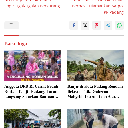
Sopir Ugal-Ugalan Berkurang
Berhasil Diamankan Satpol
PP Padang
Baca Juga
Anggota DPD RI Cerint Peduli
Banjir di Kota Padang Rendam
Korban Banjir Padang, Turun
Belasan Titik, Gubernur
Langsung Salurkan Bantuan
Mahyeldi Instruksikan Alat
dan Serap Aspirasi Warga
Berat Segera Turun