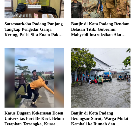
Satresnarkoba Padang Panjang
Banjir di Kota Padang Rendam
Tangkap Pengedar Ganja
Belasan Titik, Gubernur
Kering, Polisi Sita Enam Paket
Mahyeldi Instruksikan Alat
Barang Bukti
Berat Segera Turun
Kasus Dugaan Kekerasan Dosen
Banjir di Kota Padang
Universitas Fort De Kock Belum
Berangsur Surut, Warga Mulai
Tetapkan Tersangka, Kuasa
Kembali ke Rumah dan
Hukum Minta AG Segera
Bersihkan Lingkungan
Ditangkap