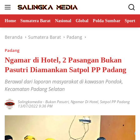
Langsung
ke
konten
Home
Sumatera Barat
Nasional
Global
Polda Sumbar
Sports
Beranda
Sumatera Barat
Padang
Padang
Ngamar di Hotel, 2 Pasangan Bukan
Pasutri Diamankan Satpol PP Padang
Berawal dari laporan masyarakat di kawasan Pondok,
Kecamatan Padang Selatan
Salingkamedia
-
Bukan Pasutri
,
Ngamar Di Hotel
,
Satpol PP Padang
13/07/2022 9:36 PM