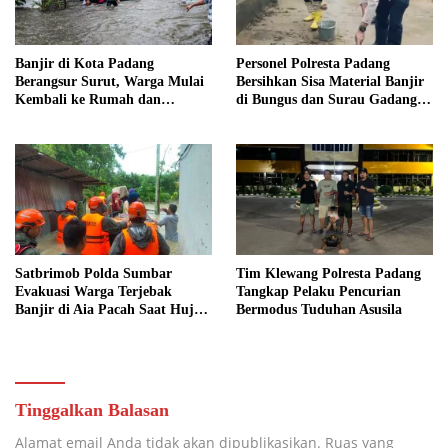
Banjir di Kota Padang
Personel Polresta Padang
Berangsur Surut, Warga Mulai
Bersihkan Sisa Material Banjir
Kembali ke Rumah dan
di Bungus dan Surau Gadang,
Bersihkan Lingkungan
Akses Warga Kembali Dibuka
Satbrimob Polda Sumbar
Tim Klewang Polresta Padang
Evakuasi Warga Terjebak
Tangkap Pelaku Pencurian
Banjir di Aia Pacah Saat Hujan
Bermodus Tuduhan Asusila
Deras Landa Padang
Tinggalkan Balasan
Alamat email Anda tidak akan dipublikasikan.
Ruas yang