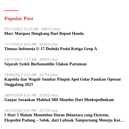
Popular Post
07/11/2023 12:23 AM
44815 Lihat
Marc Marquez Hengkang Dari Repsol Honda
11/11/2023 9:23 AM
44383 Lihat
Timnas Indonesia U-17 Duduki Posisi Ketiga Grup A
19/11/2021 7:57 AM
39993 Lihat
Sejarah Syekh Burhanuddin Ulakan Pariaman
18/04/2023 3:21 AM
36774 Lihat
Kapolda dan Wagub Sumbar Pimpin Apel Gelar Pasukan Operasi
Singgalang 2023
24/01/2024 8:32 PM
35269 Lihat
Ganjar Sarankan Mahfud MD Mundur Dari Menkopolhukam
30/12/2022 3:41 PM
33178 Lihat
5 Hari 5 Malam Menembus Hutan Belantara yang Ekstrem,
Ekspedisi Padang – Solok, dari Lubuak Tampuruang Menuju Koto
Sani Solok Temuan yang jadi Catatan