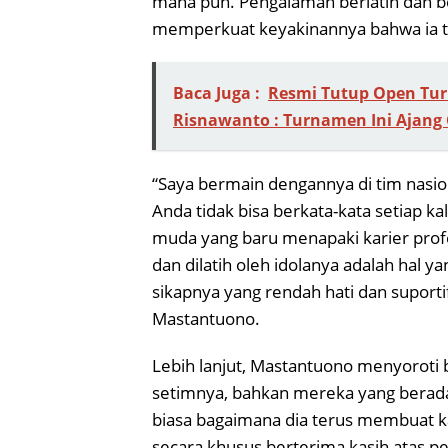
mana pun. Pengalaman berlatih dan 
memperkuat keyakinannya bahwa ia te
Baca Juga :
Resmi Tutup Open Tu
Risnawanto : Turnamen Ini Ajang 
“Saya bermain dengannya di tim nasio
Anda tidak bisa berkata-kata setiap k
muda yang baru menapaki karier prof
dan dilatih oleh idolanya adalah hal y
sikapnya yang rendah hati dan suport
Mastantuono.
Lebih lanjut, Mastantuono menyoroti
setimnya, bahkan mereka yang berada 
biasa bagaimana dia terus membuat kam
secara khusus berterima kasih atas p