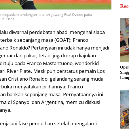
Rec
melepaskan tendangan ke arah gawang Real Oviedo pada
guel Oses.
lalu diwarnai perdebatan abadi mengenai siapa
terbaik sepanjang masa (GOAT): Franco
iano Ronaldo? Pertanyaan ini tidak hanya menjadi
emar dan pakar, tetapi juga kerap diajukan
 tertuju pada Franco Mastantuono, wonderkid
Oper
ari River Plate. Meskipun berstatus pemain Los
Sing
Lamp
isan Cristiano Ronaldo, gelandang serang muda
Sum
erbuka menyatakan pilihannya: Franco
Ratu
Krim
dan bahkan sepanjang masa. Pernyataannya ini
ama di Spanyol dan Argentina, memicu diskusi
anya.
enjalani fase pemulihan setelah mengalami