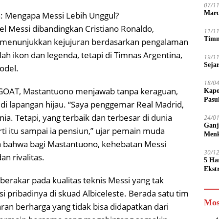
07/1
Marc
n: Mengapa Messi Lebih Unggul?
l Messi dibandingkan Cristiano Ronaldo,
11/1
Timn
, menunjukkan kejujuran berdasarkan pengalaman
ah ikon dan legenda, tetapi di Timnas Argentina,
19/1
Seja
odel.
18/0
 GOAT, Mastantuono menjawab tanpa keraguan,
Kapo
Pasu
i lapangan hijau. “Saya penggemar Real Madrid,
nia. Tetapi, yang terbaik dan terbesar di dunia
24/0
Ganj
rti itu sampai ia pensiun,” ujar pemain muda
Men
n bahwa bagi Mastantuono, kehebatan Messi
30/1
n rivalitas.
5 Ha
Ekst
Tamp
rakar pada kualitas teknis Messi yang tak
jadi
si pribadinya di skuad Albiceleste. Berada satu tim
Mos
n berharga yang tidak bisa didapatkan dari