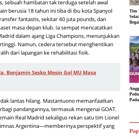
s, sebuah hambatan tak terduga setelah awal
n berusia 18 tahun ini tiba di ibu kota Spanyol
Tim 
Sela
nsfer fantastis, sekitar 40 juta pounds, dan
Ileg
tu aset masa depan klub. Ia sempat mencatatkan
Asbu
Dim
 Madrid dalam ajang Liga Champions, menunjukkan
ertinggi. Namun, cedera tersebut menghentikan
ih dari lapangan ke rehabilitasi fisik.
nda, Benjamin Sesko Mesin Gol MU Masa
Angg
Pedu
k tidak lantas hilang. Mastantuono memanfaatkan
Pada
Lang
berbagi pandangannya, termasuk mengenai GOAT.
Bant
ain Real Madrid sekaligus rekan satu tim Lionel
Aspi
a Timnas Argentina—memberinya perspektif yang
Pop