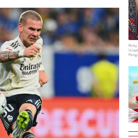
Rick
Ucap
Penga