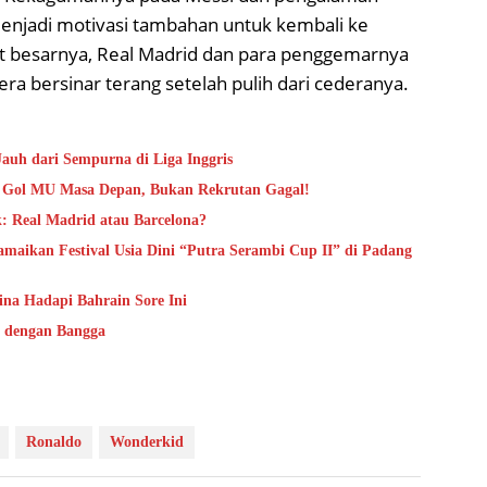
menjadi motivasi tambahan untuk kembali ke
t besarnya, Real Madrid dan para penggemarnya
era bersinar terang setelah pulih dari cederanya.
auh dari Sempurna di Liga Inggris
in Gol MU Masa Depan, Bukan Rekrutan Gagal!
: Real Madrid atau Barcelona?
maikan Festival Usia Dini “Putra Serambi Cup II” di Padang
hina Hadapi Bahrain Sore Ini
g dengan Bangga
Ronaldo
Wonderkid