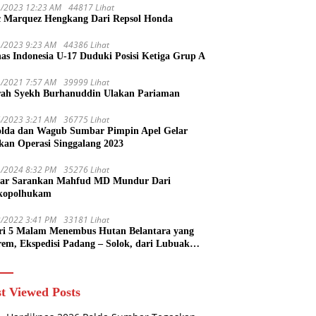
1/2023 12:23 AM
44817 Lihat
 Marquez Hengkang Dari Repsol Honda
1/2023 9:23 AM
44386 Lihat
as Indonesia U-17 Duduki Posisi Ketiga Grup A
1/2021 7:57 AM
39999 Lihat
rah Syekh Burhanuddin Ulakan Pariaman
4/2023 3:21 AM
36775 Lihat
lda dan Wagub Sumbar Pimpin Apel Gelar
kan Operasi Singgalang 2023
1/2024 8:32 PM
35276 Lihat
ar Sarankan Mahfud MD Mundur Dari
kopolhukam
2/2022 3:41 PM
33181 Lihat
ri 5 Malam Menembus Hutan Belantara yang
rem, Ekspedisi Padang – Solok, dari Lubuak
uruang Menuju Koto Sani Solok Temuan yang
 Catatan
t Viewed Posts