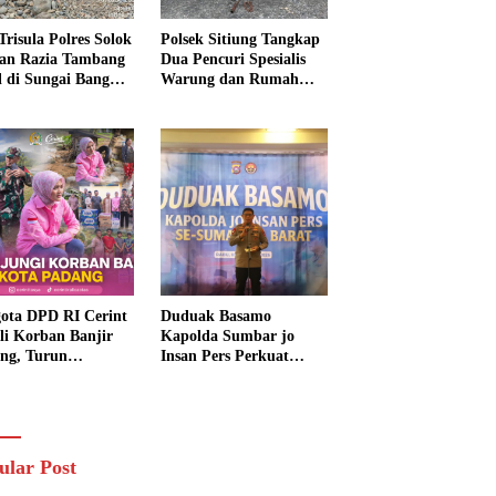
Trisula Polres Solok
Polsek Sitiung Tangkap
tan Razia Tambang
Dua Pencuri Spesialis
al di Sungai Bangko,
Warung dan Rumah
k Langsung
Warga di Dharmasraya
usnahkan
ota DPD RI Cerint
Duduak Basamo
li Korban Banjir
Kapolda Sumbar jo
ng, Turun
Insan Pers Perkuat
sung Salurkan
Sinergi Polda dan Media
uan dan Serap
untuk Pelayanan
rasi Warga
Masyarakat
ular Post