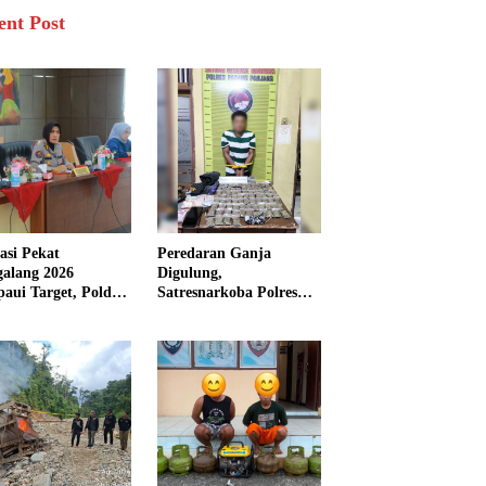
ent Post
asi Pekat
Peredaran Ganja
galang 2026
Digulung,
aui Target, Polda
Satresnarkoba Polres
bar Ungkap
Padang Panjang Sita 82
san Persen Kasus
Paket Ganja Kering
inal
Siap Edar di Tanah
Datar