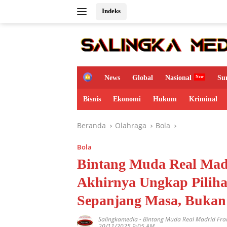
Langsung
Indeks
ke
konten
H
News
Global
Nasional
Su
o
m
Bisnis
Ekonomi
Hukum
Kriminal
e
Beranda
Olahraga
Bola
Bola
Bintang Muda Real Mad
Akhirnya Ungkap Piliha
Sepanjang Masa, Bukan 
Salingkamedia
-
Bintang Muda Real Madrid Fr
20/11/2025 9:05 AM