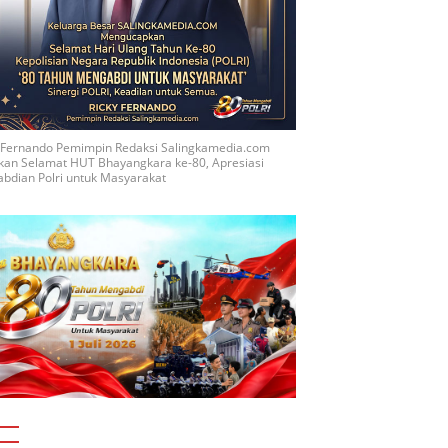
y Fernando Pemimpin Redaksi Salingkamedia.com
kan Selamat HUT Bhayangkara ke-80, Apresiasi
bdian Polri untuk Masyarakat