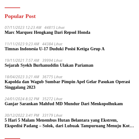
Popular Post
07/11/2023 12:23 AM
44815 Lihat
Marc Marquez Hengkang Dari Repsol Honda
11/11/2023 9:23 AM
44384 Lihat
Timnas Indonesia U-17 Duduki Posisi Ketiga Grup A
19/11/2021 7:57 AM
39994 Lihat
Sejarah Syekh Burhanuddin Ulakan Pariaman
18/04/2023 3:21 AM
36775 Lihat
Kapolda dan Wagub Sumbar Pimpin Apel Gelar Pasukan Operasi
Singgalang 2023
24/01/2024 8:32 PM
35272 Lihat
Ganjar Sarankan Mahfud MD Mundur Dari Menkopolhukam
30/12/2022 3:41 PM
33179 Lihat
5 Hari 5 Malam Menembus Hutan Belantara yang Ekstrem,
Ekspedisi Padang – Solok, dari Lubuak Tampuruang Menuju Koto
Sani Solok Temuan yang jadi Catatan