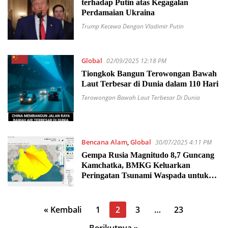
terhadap Putin atas Kegagalan
Perdamaian Ukraina
Trump Kecewa Dengan Vladimir Putin
Global
02/09/2025 12:18 PM
Tiongkok Bangun Terowongan Bawah
Laut Terbesar di Dunia dalam 110 Hari
Terowongan Bawah Laut Terbesar Di Dunia
Bencana Alam
,
Global
30/07/2025 4:11 PM
Gempa Rusia Magnitudo 8,7 Guncang
Kamchatka, BMKG Keluarkan
Peringatan Tsunami Waspada untuk
Sebagian Wilayah Indonesia
Paginasi
« Kembali
1
2
3
…
23
pos