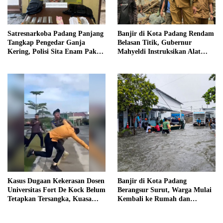
Satresnarkoba Padang Panjang
Banjir di Kota Padang Rendam
Tangkap Pengedar Ganja
Belasan Titik, Gubernur
Kering, Polisi Sita Enam Paket
Mahyeldi Instruksikan Alat
Barang Bukti
Berat Segera Turun
Kasus Dugaan Kekerasan Dosen
Banjir di Kota Padang
Universitas Fort De Kock Belum
Berangsur Surut, Warga Mulai
Tetapkan Tersangka, Kuasa
Kembali ke Rumah dan
Hukum Minta AG Segera
Bersihkan Lingkungan
Ditangkap