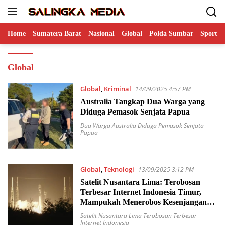
Langsung
ke
konten
Home
Sumatera Barat
Nasional
Global
Polda Sumbar
Sports
Global
Global
,
Kriminal
14/09/2025 4:57 PM
Australia Tangkap Dua Warga yang
Diduga Pemasok Senjata Papua
Dua Warga Australia Diduga Pemasok Senjata
Papua
Global
,
Teknologi
13/09/2025 3:12 PM
Satelit Nusantara Lima: Terobosan
Terbesar Internet Indonesia Timur,
Mampukah Menerobos Kesenjangan
Digital?
Satelit Nusantara Lima Terobosan Terbesar
Internet Indonesia