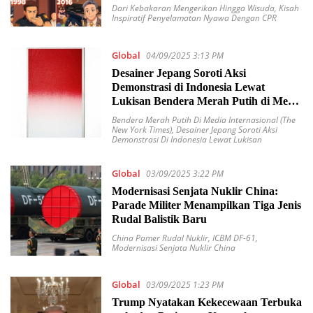
Dari Kebakaran Mengerikan Hingga Wisuda
,
Kisah
Inspiratif Penyelamatan Nyawa Dengan CPR
Global
04/09/2025 3:13 PM
Desainer Jepang Soroti Aksi
Demonstrasi di Indonesia Lewat
Lukisan Bendera Merah Putih di Media
Internasional (The New York Times)
Bendera Merah Putih Di Media Internasional (The
New York Times)
,
Desainer Jepang Soroti Aksi
Demonstrasi Di Indonesia Lewat Lukisan
Global
03/09/2025 3:22 PM
Modernisasi Senjata Nuklir China:
Parade Militer Menampilkan Tiga Jenis
Rudal Balistik Baru
China Pamer Rudal Nuklir
,
ICBM DF-61
,
Modernisasi Senjata Nuklir China
Global
03/09/2025 1:23 PM
Trump Nyatakan Kekecewaan Terbuka