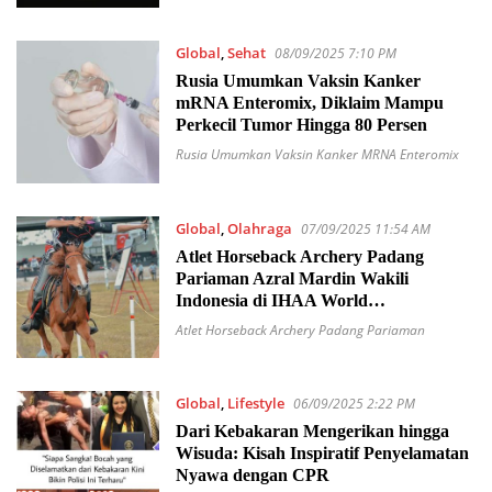
Global
,
Sehat
08/09/2025 7:10 PM
Rusia Umumkan Vaksin Kanker
mRNA Enteromix, Diklaim Mampu
Perkecil Tumor Hingga 80 Persen
Rusia Umumkan Vaksin Kanker MRNA Enteromix
Global
,
Olahraga
07/09/2025 11:54 AM
Atlet Horseback Archery Padang
Pariaman Azral Mardin Wakili
Indonesia di IHAA World
Championship 2025
Atlet Horseback Archery Padang Pariaman
Global
,
Lifestyle
06/09/2025 2:22 PM
Dari Kebakaran Mengerikan hingga
Wisuda: Kisah Inspiratif Penyelamatan
Nyawa dengan CPR