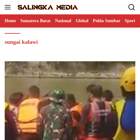
Langsung
ke
konten
Home
Sumatera Barat
Nasional
Global
Polda Sumbar
Sports
sungai kalawi