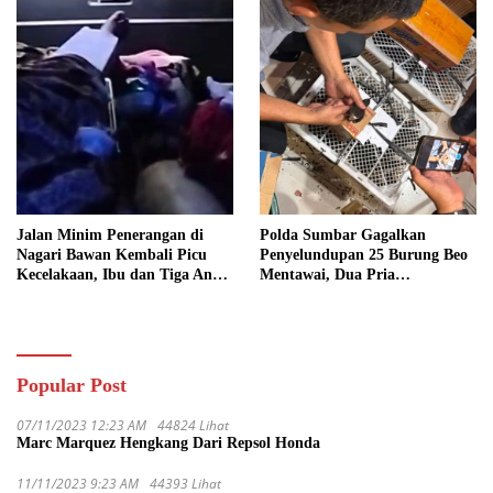
Jalan Minim Penerangan di
Polda Sumbar Gagalkan
Nagari Bawan Kembali Picu
Penyelundupan 25 Burung Beo
Kecelakaan, Ibu dan Tiga Anak
Mentawai, Dua Pria
Jadi Korban
Diamankan
Popular Post
07/11/2023 12:23 AM
44824 Lihat
Marc Marquez Hengkang Dari Repsol Honda
11/11/2023 9:23 AM
44393 Lihat