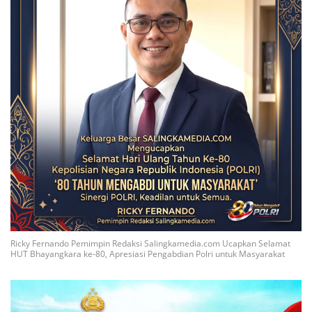
Ricky Fernando Pemimpin Redaksi Salingkamedia.com Ucapkan Selamat
HUT Bhayangkara ke-80, Apresiasi Pengabdian Polri untuk Masyarakat