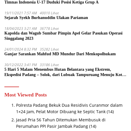
Timnas Indonesia U-17 Duduki Posisi Ketiga Grup A
19/11/2021 7:57 AM
40010 Lihat
Sejarah Syekh Burhanuddin Ulakan Pariaman
18/04/2023 3:21 AM
36778 Lihat
Kapolda dan Wagub Sumbar Pimpin Apel Gelar Pasukan Operasi
Singgalang 2023
24/01/2024 8:32 PM
35282 Lihat
Ganjar Sarankan Mahfud MD Mundur Dari Menkopolhukam
30/12/2022 3:41 PM
33186 Lihat
5 Hari 5 Malam Menembus Hutan Belantara yang Ekstrem,
Ekspedisi Padang – Solok, dari Lubuak Tampuruang Menuju Koto
Sani Solok Temuan yang jadi Catatan
Most Viewed Posts
Polresta Padang Bekuk Dua Residivis Curanmor dalam
1×24 Jam, Pelat Motor Dibuang ke Septic Tank
(14)
Jasad Pria 56 Tahun Ditemukan Membusuk di
Perumahan PPI Pasir Jambak Padang
(14)