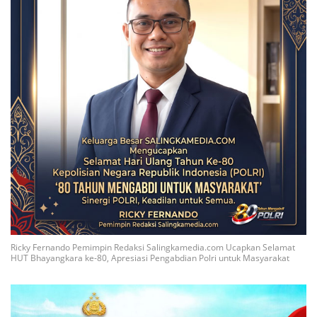
Ricky Fernando Pemimpin Redaksi Salingkamedia.com Ucapkan Selamat
HUT Bhayangkara ke-80, Apresiasi Pengabdian Polri untuk Masyarakat