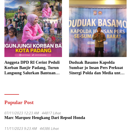
Anggota DPD RI Cerint Peduli
Duduak Basamo Kapolda
Korban Banjir Padang, Turun
Sumbar jo Insan Pers Perkuat
Langsung Salurkan Bantuan
Sinergi Polda dan Media untuk
dan Serap Aspirasi Warga
Pelayanan Masyarakat
Popular Post
07/11/2023 12:23 AM
44817 Lihat
Marc Marquez Hengkang Dari Repsol Honda
11/11/2023 9:23 AM
44386 Lihat