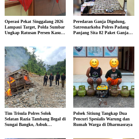
Operasi Pekat Singgalang 2026
Peredaran Ganja Digulung,
Lampaui Target, Polda Sumbar
Satresnarkoba Polres Padang
Ungkap Ratusan Persen Kasus
Panjang Sita 82 Paket Ganja
Kriminal
Kering Siap Edar di Tanah
Datar
Tim Trisula Polres Solok
Polsek Sitiung Tangkap Dua
Selatan Razia Tambang Ilegal di
Pencuri Spesialis Warung dan
Sungai Bangko, Asbuk
Rumah Warga di Dharmasraya
Langsung Dimusnahkan