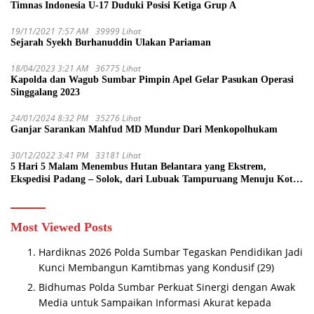
Timnas Indonesia U-17 Duduki Posisi Ketiga Grup A
19/11/2021 7:57 AM
39999 Lihat
Sejarah Syekh Burhanuddin Ulakan Pariaman
18/04/2023 3:21 AM
36775 Lihat
Kapolda dan Wagub Sumbar Pimpin Apel Gelar Pasukan Operasi
Singgalang 2023
24/01/2024 8:32 PM
35276 Lihat
Ganjar Sarankan Mahfud MD Mundur Dari Menkopolhukam
30/12/2022 3:41 PM
33181 Lihat
5 Hari 5 Malam Menembus Hutan Belantara yang Ekstrem,
Ekspedisi Padang – Solok, dari Lubuak Tampuruang Menuju Koto
Sani Solok Temuan yang jadi Catatan
Most Viewed Posts
Hardiknas 2026 Polda Sumbar Tegaskan Pendidikan Jadi
Kunci Membangun Kamtibmas yang Kondusif
(29)
Bidhumas Polda Sumbar Perkuat Sinergi dengan Awak
Media untuk Sampaikan Informasi Akurat kepada