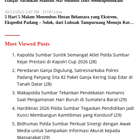
Ganjar Sarankan Mahfud MD Mundur Dari Menkopolhukam
30/12/2022 3:41 PM
33181 Lihat
5 Hari 5 Malam Menembus Hutan Belantara yang Ekstrem,
Ekspedisi Padang – Solok, dari Lubuak Tampuruang Menuju Koto
Sani Solok Temuan yang jadi Catatan
Most Viewed Posts
Kapolda Sumbar Suntik Semangat Atlet Polda Sumbar
Kejar Prestasi di Kapolri Cup 2026
(28)
Peredaran Ganja Digulung, Satresnarkoba Polres
Padang Panjang Sita 82 Paket Ganja Kering Siap Edar di
Tanah Datar
(28)
Wakapolda Sumbar Tekankan Pendekatan Humanis
Saat Pengamanan Hari Buruh di Sumatera Barat
(29)
Hardiknas 2026 Polda Sumbar Tegaskan Pendidikan Jadi
Kunci Membangun Kamtibmas yang Kondusif
(29)
Bidhumas Polda Sumbar Perkuat Sinergi dengan Awak
Media untuk Sampaikan Informasi Akurat kepada
Masyarakat
(29)