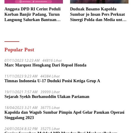
Anggota DPD RI Cerint Peduli
Duduak Basamo Kapolda
Korban Banjir Padang, Turun
Sumbar jo Insan Pers Perkuat
Langsung Salurkan Bantuan
Sinergi Polda dan Media untuk
dan Serap Aspirasi Warga
Pelayanan Masyarakat
Popular Post
07/11/2023 12:23 AM
44816 Lihat
Marc Marquez Hengkang Dari Repsol Honda
11/11/2023 9:23 AM
44384 Lihat
Timnas Indonesia U-17 Duduki Posisi Ketiga Grup A
19/11/2021 7:57 AM
39999 Lihat
Sejarah Syekh Burhanuddin Ulakan Pariaman
18/04/2023 3:21 AM
36775 Lihat
Kapolda dan Wagub Sumbar Pimpin Apel Gelar Pasukan Operasi
Singgalang 2023
24/01/2024 8:32 PM
35275 Lihat