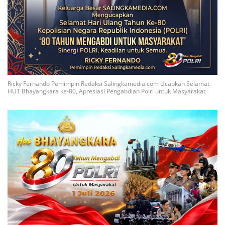
Ricky Fernando Pemimpin Redaksi Salingkamedia.com Ucapkan Selamat
HUT Bhayangkara ke-80, Apresiasi Pengabdian Polri untuk Masyarakat