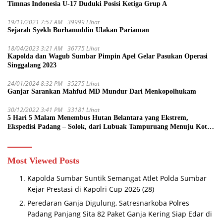
Timnas Indonesia U-17 Duduki Posisi Ketiga Grup A
19/11/2021 7:57 AM
39999 Lihat
Sejarah Syekh Burhanuddin Ulakan Pariaman
18/04/2023 3:21 AM
36775 Lihat
Kapolda dan Wagub Sumbar Pimpin Apel Gelar Pasukan Operasi
Singgalang 2023
24/01/2024 8:32 PM
35275 Lihat
Ganjar Sarankan Mahfud MD Mundur Dari Menkopolhukam
30/12/2022 3:41 PM
33181 Lihat
5 Hari 5 Malam Menembus Hutan Belantara yang Ekstrem,
Ekspedisi Padang – Solok, dari Lubuak Tampuruang Menuju Koto
Sani Solok Temuan yang jadi Catatan
Most Viewed Posts
Kapolda Sumbar Suntik Semangat Atlet Polda Sumbar
Kejar Prestasi di Kapolri Cup 2026
(28)
Peredaran Ganja Digulung, Satresnarkoba Polres
Padang Panjang Sita 82 Paket Ganja Kering Siap Edar di