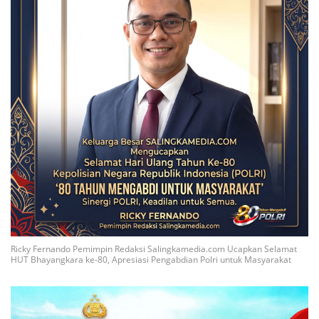
Ricky Fernando Pemimpin Redaksi Salingkamedia.com Ucapkan Selamat
HUT Bhayangkara ke-80, Apresiasi Pengabdian Polri untuk Masyarakat