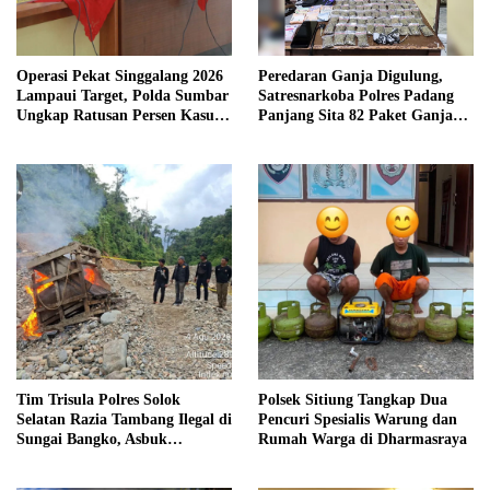
Operasi Pekat Singgalang 2026
Peredaran Ganja Digulung,
Lampaui Target, Polda Sumbar
Satresnarkoba Polres Padang
Ungkap Ratusan Persen Kasus
Panjang Sita 82 Paket Ganja
Kriminal
Kering Siap Edar di Tanah
Datar
Tim Trisula Polres Solok
Polsek Sitiung Tangkap Dua
Selatan Razia Tambang Ilegal di
Pencuri Spesialis Warung dan
Sungai Bangko, Asbuk
Rumah Warga di Dharmasraya
Langsung Dimusnahkan