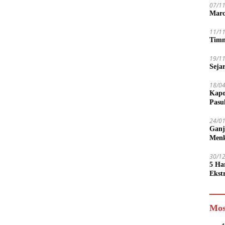
07/1
Marc
11/1
Timn
19/1
Seja
18/0
Kapo
Pasu
24/0
Ganj
Men
30/1
5 Ha
Ekst
Tamp
jadi
Mos