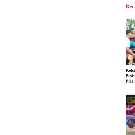
Rec
Keba
Pesi
Pria 
Mera
Cari