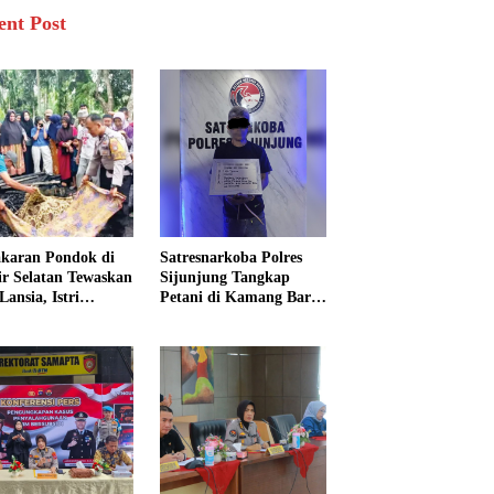
ent Post
karan Pondok di
Satresnarkoba Polres
sir Selatan Tewaskan
Sijunjung Tangkap
Lansia, Istri
Petani di Kamang Baru,
ngkak 600 Meter
Polisi Sita Delapan
 Pertolongan
Paket Diduga Sabu