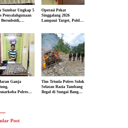
a Sumbar Ungkap 5
Operasi Pekat
s Penyalahgunaan
Singgalang 2026
Bersubsidi,
Lampaui Target, Polda
kap 7 Tersangka
Sumbar Ungkap
ita 13.298 Liter
Ratusan Persen Kasus
Solar
Kriminal
daran Ganja
Tim Trisula Polres Solok
lung,
Selatan Razia Tambang
esnarkoba Polres
Ilegal di Sungai Bangko,
ng Panjang Sita 82
Asbuk Langsung
t Ganja Kering
Dimusnahkan
 Edar di Tanah
r
ular Post