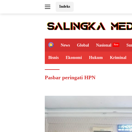
Langsung
Indeks
ke
konten
H
News
Global
Nasional
Su
o
m
Bisnis
Ekonomi
Hukum
Kriminal
e
Pasbar peringati HPN