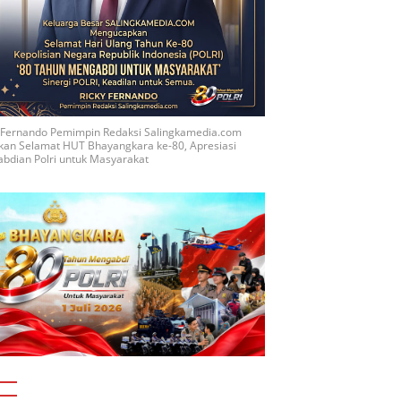
y Fernando Pemimpin Redaksi Salingkamedia.com
kan Selamat HUT Bhayangkara ke-80, Apresiasi
bdian Polri untuk Masyarakat