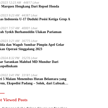
1/2023 12:23 AM
44817 Lihat
 Marquez Hengkang Dari Repsol Honda
1/2023 9:23 AM
44387 Lihat
as Indonesia U-17 Duduki Posisi Ketiga Grup A
1/2021 7:57 AM
40001 Lihat
rah Syekh Burhanuddin Ulakan Pariaman
4/2023 3:21 AM
36775 Lihat
lda dan Wagub Sumbar Pimpin Apel Gelar
kan Operasi Singgalang 2023
1/2024 8:32 PM
35276 Lihat
ar Sarankan Mahfud MD Mundur Dari
kopolhukam
2/2022 3:41 PM
33181 Lihat
ri 5 Malam Menembus Hutan Belantara yang
rem, Ekspedisi Padang – Solok, dari Lubuak
uruang Menuju Koto Sani Solok Temuan yang
 Catatan
t Viewed Posts