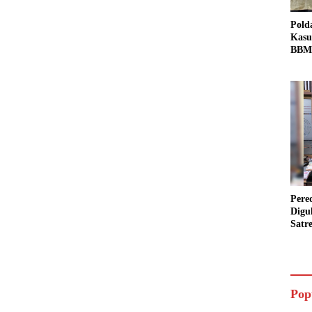
Pold
Kasu
BBM 
Tang
dan S
Bio 
Pere
Digu
Satr
Pada
Pake
Siap
Data
Pop