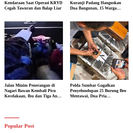
Kendaraan Saat Operasi KRYD
Kuranji Padang Hanguskan
Cegah Tawuran dan Balap Liar
Dua Bangunan, 15 Warga
Terdampak
Jalan Minim Penerangan di
Polda Sumbar Gagalkan
Nagari Bawan Kembali Picu
Penyelundupan 25 Burung Beo
Kecelakaan, Ibu dan Tiga Anak
Mentawai, Dua Pria
Jadi Korban
Diamankan
Popular Post