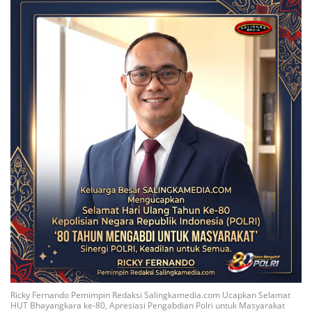
Ricky Fernando Pemimpin Redaksi Salingkamedia.com Ucapkan Selamat
HUT Bhayangkara ke-80, Apresiasi Pengabdian Polri untuk Masyarakat