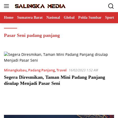
Langsung
ke
konten
Home
Sumatera Barat
Nasional
Global
Polda Sumbar
Sports
Pasar Seni padang panjang
Minangkabau
,
Padang Panjang
,
Travel
16/02/2023 1:52 AM
Segera Diresmikan, Taman Mini Padang Panjang
disulap Menjadi Pasar Seni