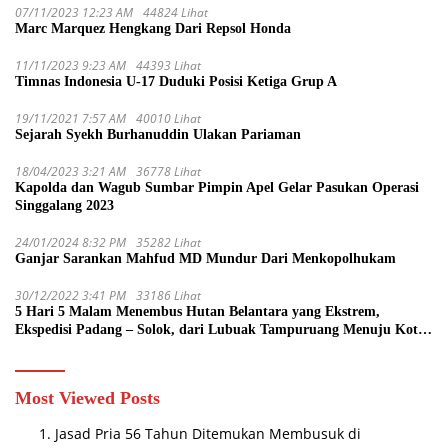
07/11/2023 12:23 AM
44824 Lihat
Marc Marquez Hengkang Dari Repsol Honda
11/11/2023 9:23 AM
44393 Lihat
Timnas Indonesia U-17 Duduki Posisi Ketiga Grup A
19/11/2021 7:57 AM
40010 Lihat
Sejarah Syekh Burhanuddin Ulakan Pariaman
18/04/2023 3:21 AM
36778 Lihat
Kapolda dan Wagub Sumbar Pimpin Apel Gelar Pasukan Operasi
Singgalang 2023
24/01/2024 8:32 PM
35282 Lihat
Ganjar Sarankan Mahfud MD Mundur Dari Menkopolhukam
30/12/2022 3:41 PM
33186 Lihat
5 Hari 5 Malam Menembus Hutan Belantara yang Ekstrem,
Ekspedisi Padang – Solok, dari Lubuak Tampuruang Menuju Koto
Sani Solok Temuan yang jadi Catatan
Most Viewed Posts
Jasad Pria 56 Tahun Ditemukan Membusuk di