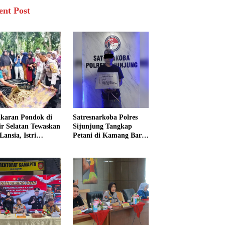
ent Post
karan Pondok di
Satresnarkoba Polres
sir Selatan Tewaskan
Sijunjung Tangkap
Lansia, Istri
Petani di Kamang Baru,
ngkak 600 Meter
Polisi Sita Delapan
 Pertolongan
Paket Diduga Sabu