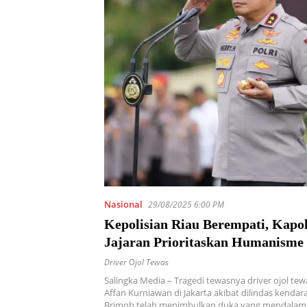
Nasional
29/08/2025 6:00 PM
Kepolisian Riau Berempati, Kapo
Jajaran Prioritaskan Humanisme
Insiden Tewasnya Driver Ojol di 
Driver Ojol Tewas
Salingka Media – Tragedi tewasnya driver ojol t
Affan Kurniawan di Jakarta akibat dilindas kendaraa
Brimob telah menimbulkan duka yang mendalam 