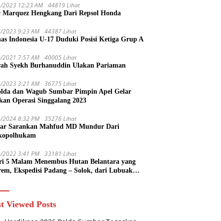
1/2023 12:23 AM
44819 Lihat
 Marquez Hengkang Dari Repsol Honda
1/2023 9:23 AM
44387 Lihat
as Indonesia U-17 Duduki Posisi Ketiga Grup A
1/2021 7:57 AM
40005 Lihat
rah Syekh Burhanuddin Ulakan Pariaman
4/2023 3:21 AM
36775 Lihat
lda dan Wagub Sumbar Pimpin Apel Gelar
kan Operasi Singgalang 2023
1/2024 8:32 PM
35276 Lihat
ar Sarankan Mahfud MD Mundur Dari
kopolhukam
2/2022 3:41 PM
33181 Lihat
ri 5 Malam Menembus Hutan Belantara yang
rem, Ekspedisi Padang – Solok, dari Lubuak
uruang Menuju Koto Sani Solok Temuan yang
 Catatan
t Viewed Posts