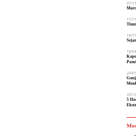
07/1
Marc
11/1
Timn
19/1
Seja
18/0
Kapo
Pasu
24/0
Ganj
Men
30/1
5 Ha
Ekst
Tamp
jadi
Mos