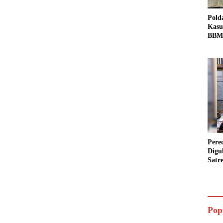
Pold
Kasu
BBM 
Tang
dan S
Bio 
Pere
Digu
Satr
Pada
Pake
Siap
Data
Pop