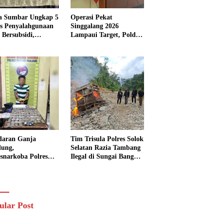
a Sumbar Ungkap 5
Operasi Pekat
s Penyalahgunaan
Singgalang 2026
Bersubsidi,
Lampaui Target, Polda
kap 7 Tersangka
Sumbar Ungkap
ita 13.298 Liter
Ratusan Persen Kasus
Solar
Kriminal
daran Ganja
Tim Trisula Polres Solok
lung,
Selatan Razia Tambang
esnarkoba Polres
Ilegal di Sungai Bangko,
ng Panjang Sita 82
Asbuk Langsung
t Ganja Kering
Dimusnahkan
 Edar di Tanah
r
ular Post