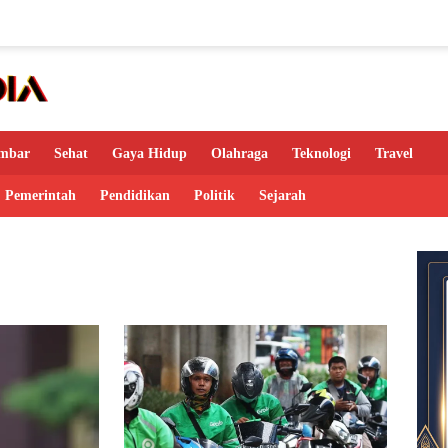
mbar
Sehat
Gaya Hidup
Olahraga
Teknologi
Travel
Pemerintah
Pendidikan
Politik
Sejarah