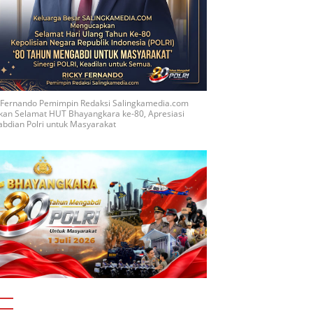
y Fernando Pemimpin Redaksi Salingkamedia.com
kan Selamat HUT Bhayangkara ke-80, Apresiasi
bdian Polri untuk Masyarakat