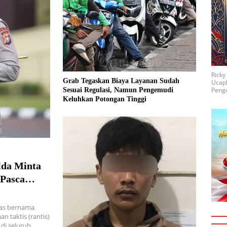
Rick
Grab Tegaskan Biaya Layanan Sudah
Ucap
Penga
Sesuai Regulasi, Namun Pengemudi
Keluhkan Potongan Tinggi
lda Minta
 Pasca
Jakarta
ewas bernama
n taktis (rantis)
di seluruh