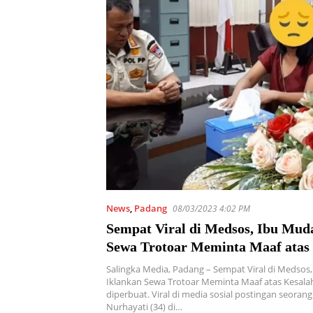
News
,
Padang
08/03/2023 4:02 PM
Sempat Viral di Medsos, Ibu Mud
Sewa Trotoar Meminta Maaf atas
yang telah diperbuat
Salingka Media, Padang – Sempat Viral di Medsos
Iklankan Sewa Trotoar Meminta Maaf atas Kesala
diperbuat. Viral di media sosial postingan seora
Nurhayati (34) di…