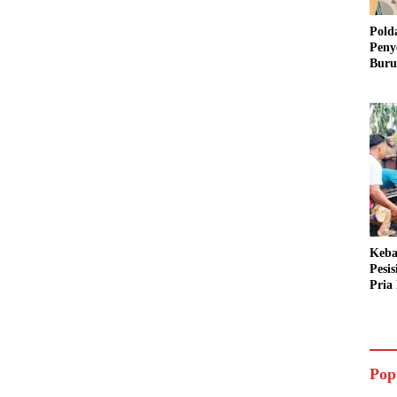
Pold
Peny
Buru
Dua 
Keba
Pesi
Pria 
Mera
Cari
Pop