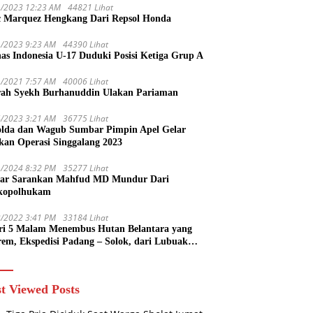
1/2023 12:23 AM
44821 Lihat
 Marquez Hengkang Dari Repsol Honda
1/2023 9:23 AM
44390 Lihat
as Indonesia U-17 Duduki Posisi Ketiga Grup A
1/2021 7:57 AM
40006 Lihat
rah Syekh Burhanuddin Ulakan Pariaman
4/2023 3:21 AM
36775 Lihat
lda dan Wagub Sumbar Pimpin Apel Gelar
kan Operasi Singgalang 2023
1/2024 8:32 PM
35277 Lihat
ar Sarankan Mahfud MD Mundur Dari
kopolhukam
2/2022 3:41 PM
33184 Lihat
ri 5 Malam Menembus Hutan Belantara yang
rem, Ekspedisi Padang – Solok, dari Lubuak
uruang Menuju Koto Sani Solok Temuan yang
 Catatan
t Viewed Posts