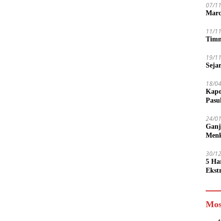
07/1
Marc
11/1
Timn
19/1
Seja
18/0
Kapo
Pasu
24/0
Ganj
Men
30/1
5 Ha
Ekst
Tamp
jadi
Mos