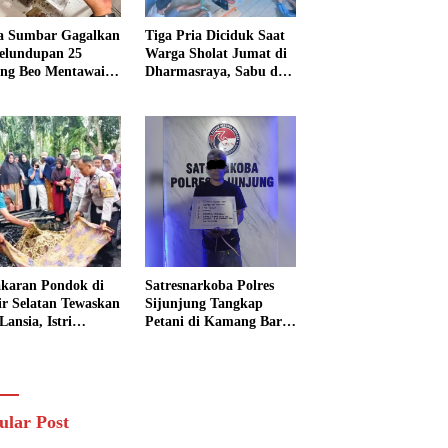
a Sumbar Gagalkan
Tiga Pria Diciduk Saat
elundupan 25
Warga Sholat Jumat di
ng Beo Mentawai,
Dharmasraya, Sabu dan
Pria Diamankan
Timbangan Digital
Disita
karan Pondok di
Satresnarkoba Polres
sir Selatan Tewaskan
Sijunjung Tangkap
Lansia, Istri
Petani di Kamang Baru,
ngkak 600 Meter
Polisi Sita Delapan
 Pertolongan
Paket Diduga Sabu
ular Post