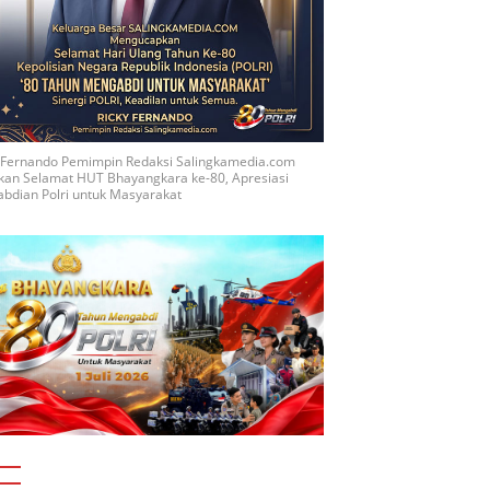
y Fernando Pemimpin Redaksi Salingkamedia.com
kan Selamat HUT Bhayangkara ke-80, Apresiasi
bdian Polri untuk Masyarakat