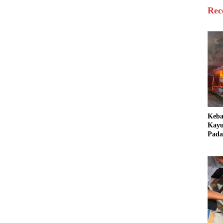
Rec
Keb
Kayu
Pada
Bang
Ter