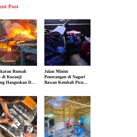
ent Post
akaran Rumah
Jalan Minim
 di Kuranji
Penerangan di Nagari
ng Hanguskan Dua
Bawan Kembali Picu
unan, 15 Warga
Kecelakaan, Ibu dan
dampak
Tiga Anak Jadi Korban