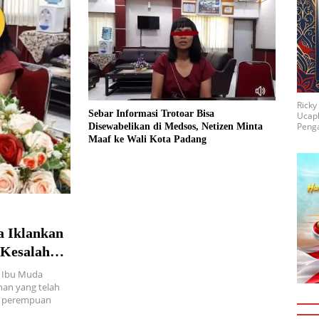
Rick
Sebar Informasi Trotoar Bisa
Ucap
Penga
Disewabelikan di Medsos, Netizen Minta
Maaf ke Wali Kota Padang
a Iklankan
 Kesalahan
, Ibu Muda
han yang telah
ng perempuan