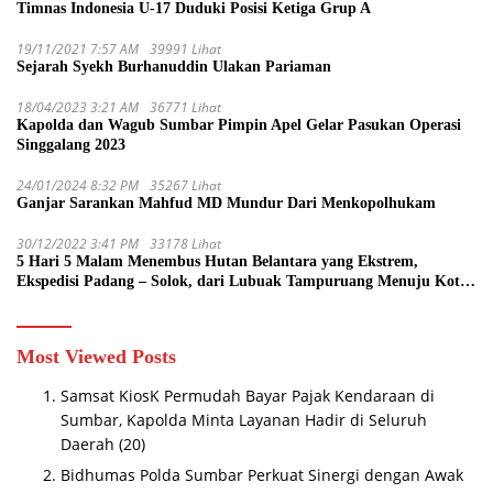
Timnas Indonesia U-17 Duduki Posisi Ketiga Grup A
19/11/2021 7:57 AM
39991 Lihat
Sejarah Syekh Burhanuddin Ulakan Pariaman
18/04/2023 3:21 AM
36771 Lihat
Kapolda dan Wagub Sumbar Pimpin Apel Gelar Pasukan Operasi
Singgalang 2023
24/01/2024 8:32 PM
35267 Lihat
Ganjar Sarankan Mahfud MD Mundur Dari Menkopolhukam
30/12/2022 3:41 PM
33178 Lihat
5 Hari 5 Malam Menembus Hutan Belantara yang Ekstrem,
Ekspedisi Padang – Solok, dari Lubuak Tampuruang Menuju Koto
Sani Solok Temuan yang jadi Catatan
Most Viewed Posts
Samsat KiosK Permudah Bayar Pajak Kendaraan di
Sumbar, Kapolda Minta Layanan Hadir di Seluruh
Daerah
(20)
Bidhumas Polda Sumbar Perkuat Sinergi dengan Awak