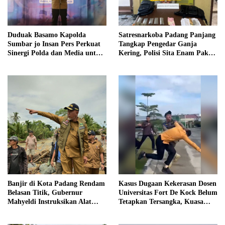
Duduak Basamo Kapolda
Satresnarkoba Padang Panjang
Sumbar jo Insan Pers Perkuat
Tangkap Pengedar Ganja
Sinergi Polda dan Media untuk
Kering, Polisi Sita Enam Paket
Pelayanan Masyarakat
Barang Bukti
Banjir di Kota Padang Rendam
Kasus Dugaan Kekerasan Dosen
Belasan Titik, Gubernur
Universitas Fort De Kock Belum
Mahyeldi Instruksikan Alat
Tetapkan Tersangka, Kuasa
Berat Segera Turun
Hukum Minta AG Segera
Ditangkap