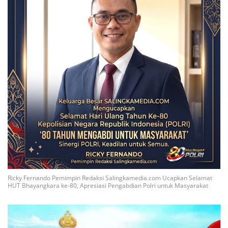
Ricky Fernando Pemimpin Redaksi Salingkamedia.com Ucapkan Selamat
HUT Bhayangkara ke-80, Apresiasi Pengabdian Polri untuk Masyarakat