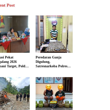
ent Post
asi Pekat
Peredaran Ganja
galang 2026
Digulung,
aui Target, Polda
Satresnarkoba Polres
bar Ungkap
Padang Panjang Sita 82
san Persen Kasus
Paket Ganja Kering
inal
Siap Edar di Tanah
Datar