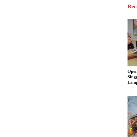
Rec
Oper
Sing
Lamp
Sum
Ratu
Krim