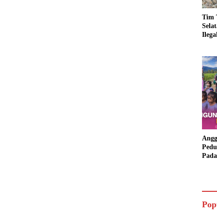
Tim 
Sela
Ileg
Asbu
Dim
Angg
Pedu
Pada
Lang
Bant
Aspi
Pop