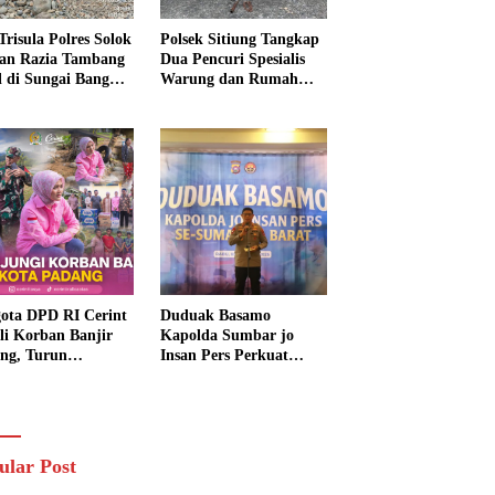
Trisula Polres Solok
Polsek Sitiung Tangkap
tan Razia Tambang
Dua Pencuri Spesialis
al di Sungai Bangko,
Warung dan Rumah
k Langsung
Warga di Dharmasraya
usnahkan
ota DPD RI Cerint
Duduak Basamo
li Korban Banjir
Kapolda Sumbar jo
ng, Turun
Insan Pers Perkuat
sung Salurkan
Sinergi Polda dan Media
uan dan Serap
untuk Pelayanan
rasi Warga
Masyarakat
ular Post