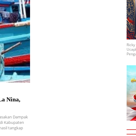
Rick
Ucap
Penga
La Nina,
 Rasakan Dampak
 di Kabupaten
hasil tangkap