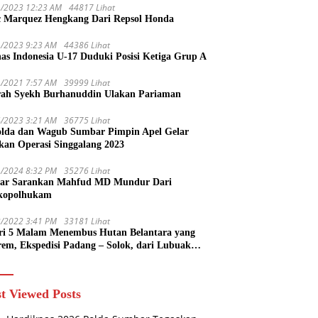
1/2023 12:23 AM
44817 Lihat
 Marquez Hengkang Dari Repsol Honda
1/2023 9:23 AM
44386 Lihat
as Indonesia U-17 Duduki Posisi Ketiga Grup A
1/2021 7:57 AM
39999 Lihat
rah Syekh Burhanuddin Ulakan Pariaman
4/2023 3:21 AM
36775 Lihat
lda dan Wagub Sumbar Pimpin Apel Gelar
kan Operasi Singgalang 2023
1/2024 8:32 PM
35276 Lihat
ar Sarankan Mahfud MD Mundur Dari
kopolhukam
2/2022 3:41 PM
33181 Lihat
ri 5 Malam Menembus Hutan Belantara yang
rem, Ekspedisi Padang – Solok, dari Lubuak
uruang Menuju Koto Sani Solok Temuan yang
 Catatan
t Viewed Posts