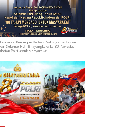
y Fernando Pemimpin Redaksi Salingkamedia.com
kan Selamat HUT Bhayangkara ke-80, Apresiasi
bdian Polri untuk Masyarakat