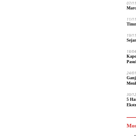
07/1
Marc
11/1
Timn
19/1
Seja
18/0
Kapo
Pasu
24/0
Ganj
Men
30/1
5 Ha
Ekst
Tamp
jadi
Mos