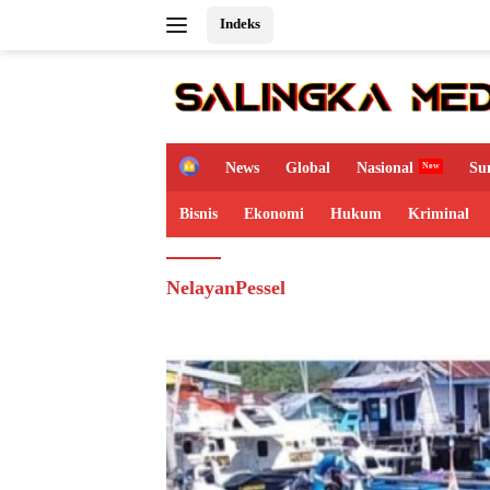
Langsung
Indeks
ke
konten
H
News
Global
Nasional
Su
o
m
Bisnis
Ekonomi
Hukum
Kriminal
e
NelayanPessel