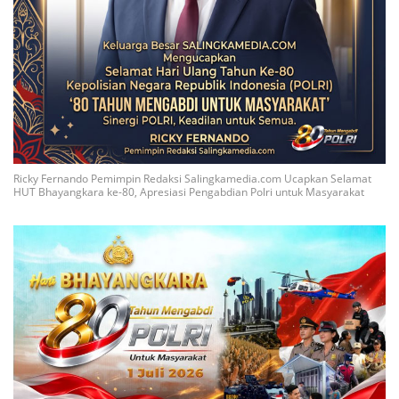
Ricky Fernando Pemimpin Redaksi Salingkamedia.com Ucapkan Selamat
HUT Bhayangkara ke-80, Apresiasi Pengabdian Polri untuk Masyarakat