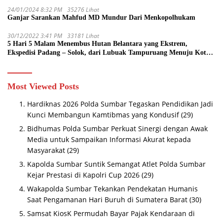
24/01/2024 8:32 PM
35276 Lihat
Ganjar Sarankan Mahfud MD Mundur Dari Menkopolhukam
30/12/2022 3:41 PM
33181 Lihat
5 Hari 5 Malam Menembus Hutan Belantara yang Ekstrem,
Ekspedisi Padang – Solok, dari Lubuak Tampuruang Menuju Koto
Sani Solok Temuan yang jadi Catatan
Most Viewed Posts
Hardiknas 2026 Polda Sumbar Tegaskan Pendidikan Jadi
Kunci Membangun Kamtibmas yang Kondusif
(29)
Bidhumas Polda Sumbar Perkuat Sinergi dengan Awak
Media untuk Sampaikan Informasi Akurat kepada
Masyarakat
(29)
Kapolda Sumbar Suntik Semangat Atlet Polda Sumbar
Kejar Prestasi di Kapolri Cup 2026
(29)
Wakapolda Sumbar Tekankan Pendekatan Humanis
Saat Pengamanan Hari Buruh di Sumatera Barat
(30)
Samsat KiosK Permudah Bayar Pajak Kendaraan di