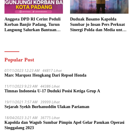
Anggota DPD RI Cerint Peduli
Duduak Basamo Kapolda
Korban Banjir Padang, Turun
Sumbar jo Insan Pers Perkuat
Langsung Salurkan Bantuan
Sinergi Polda dan Media untuk
dan Serap Aspirasi Warga
Pelayanan Masyarakat
Popular Post
07/11/2023 12:23 AM
44817 Lihat
Marc Marquez Hengkang Dari Repsol Honda
11/11/2023 9:23 AM
44386 Lihat
Timnas Indonesia U-17 Duduki Posisi Ketiga Grup A
19/11/2021 7:57 AM
39999 Lihat
Sejarah Syekh Burhanuddin Ulakan Pariaman
18/04/2023 3:21 AM
36775 Lihat
Kapolda dan Wagub Sumbar Pimpin Apel Gelar Pasukan Operasi
Singgalang 2023